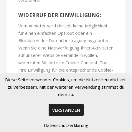
verändern.
WIDERRUF DER EINWILLIGUNG:
Vom Anbieter wird derzeit keine Möglichkeit
für einen einfachen Opt-out oder ein
Blockieren der Datenübertragung angeboten.
Wenn Sie eine Nachverfolgung Ihrer Aktivitäten
auf unserer Website verhindern wollen,
widerrufen Sie bitte im Cookie-Consent-Tool
Ihre Einwilligung für die entsprechende Cookie-
Kategorie oder alle technisch nicht
Diese Seite verwendet Cookies, um die Nutzerfreundlichkeit
notwendigen Cookies und
zu verbessern. Mit der weiteren Verwendung stimmst du
Datenübertragungen. In diesem Fall können Sie
dem zu.
unsere Website jedoch ggfs. nicht oder nur
eingeschränkt nutzen.
VERSTANDEN
SSL-VERSCHLÜSSELUNG
Datenschutzerklärung
Um die Sicherheit Ihrer Daten bei der