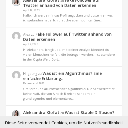
Aleksandra Klofat
Fake Follower auf
zu
Twitter anhand von Daten erkennen
April 19, 2023
Hallo, ich werde mir das Profil angucken und poste hier, was
ich gefunden habe. Ich brauche aber noch ca. Eine…
Fake Follower auf Twitter anhand von
Alex
zu
Daten erkennen
April 7, 2023
Hi Aleksandra, ich glaube, mit deiner Analyse könntest du
vielen Menschen helfen, die betrogen werden. Insbesondere
in der Krypta-Welt. Dort…
Was ist ein Algorithmus? Eine
H. georg
zu
einfache Erklärung…
Dezember 4, 2022
Größerer und allumfassender Algorithmus: Die Schwerkraft ist
keine Kraft, die von A nach B reicht, sondern ein
grundlegendes und elementares…
Aleksandra Klofat
Was ist Stable Diffusion?
zu
Definition und Praxis
Diese Seite verwendet Cookies, um die Nutzerfreundlichkeit
November 9, 2022
Hallo, ja. es geht um dieses Projekt (optiizedSD=Projekt von