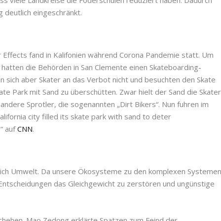
 deutlich eingeschränkt.
r Effects fand in Kalifonien während Corona Pandemie statt. Um
n, hatten die Behörden in San Clemente einen Skateboarding-
en sich aber Skater an das Verbot nicht und besuchten den Skate
ate Park mit Sand zu überschütten. Zwar hielt der Sand die Skate
 andere Sprotler, die sogenannten „Dirt Bikers“. Nun fuhren im
lifornia city filled its skate park with sand to deter
“ auf
CNN
.
reich Umwelt. Da unsere Ökosysteme zu den komplexen Systeme
 Entscheidungen das Gleichgewicht zu zerstören und ungünstige
eschehen. Mao Zedong erklärte Spatzen zum Feind der