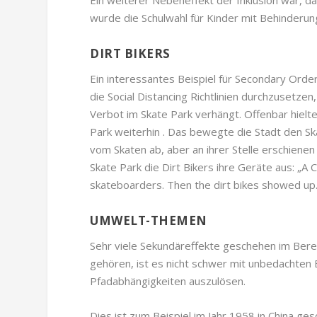
wurde die Schulwahl für Kinder mit Behinderung
DIRT BIKERS
Ein interessantes Beispiel für Secondary Orde
die Social Distancing Richtlinien durchzusetze
Verbot im Skate Park verhängt. Offenbar hielt
Park weiterhin . Das bewegte die Stadt den Sk
vom Skaten ab, aber an ihrer Stelle erschienen
Skate Park die Dirt Bikers ihre Geräte aus: „A Ca
skateboarders. Then the dirt bikes showed up.
UMWELT-THEMEN
Sehr viele Sekundäreffekte geschehen im Be
gehören, ist es nicht schwer mit unbedachten
Pfadabhängigkeiten auszulösen.
Dies ist zum Beispiel im Jahr 1958 in China g