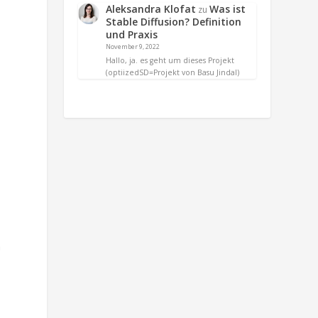
Aleksandra Klofat
Was ist
zu
Stable Diffusion? Definition
und Praxis
November 9, 2022
Hallo, ja. es geht um dieses Projekt
(optiizedSD=Projekt von Basu Jindal)
r
n