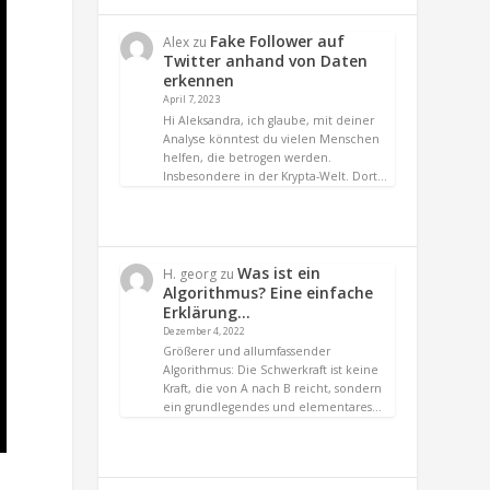
Fake Follower auf
Alex
zu
Twitter anhand von Daten
erkennen
April 7, 2023
Hi Aleksandra, ich glaube, mit deiner
Analyse könntest du vielen Menschen
helfen, die betrogen werden.
Insbesondere in der Krypta-Welt. Dort…
Was ist ein
H. georg
zu
Algorithmus? Eine einfache
Erklärung…
Dezember 4, 2022
Größerer und allumfassender
Algorithmus: Die Schwerkraft ist keine
Kraft, die von A nach B reicht, sondern
ein grundlegendes und elementares…