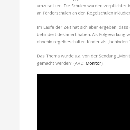
umzusetzen. Die Schulen wurden verpflichtet in
an Förderschulen an den Regelschulen inkludie
Im Laufe der Zeit hat sich aber ergeben, dass (
behindert deklariert haben. Als Folgewirkung wu
ohnehin regelbeschulten Kinder als „behindert“
Das Thema wurde u.a. von der Sendung „Monitor
gemacht werden“ (ARD:
Monitor
).