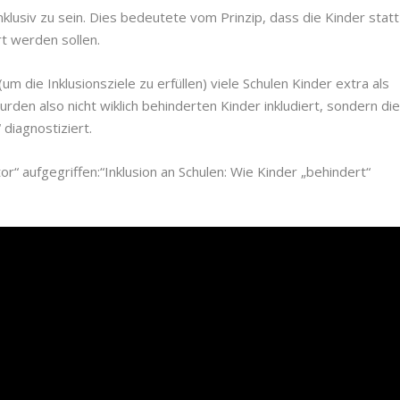
klusiv zu sein. Dies bedeutete vom Prinzip, dass die Kinder statt
rt werden sollen.
um die Inklusionsziele zu erfüllen) viele Schulen Kinder extra als
rden also nicht wiklich behinderten Kinder inkludiert, sondern di
 diagnostiziert.
“ aufgegriffen:“Inklusion an Schulen: Wie Kinder „behindert“