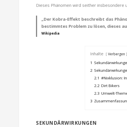
Dieses Phänomen wird seither insbesondere u
„Der
Kobra-Effekt
beschreibt das Phäno
bestimmtes Problem zu lösen, dieses au
Wikipedia
Inhalte
Verbergen
1
Sekundärwirkung
2
Sekundärwirkunge
2.1
#Nixklusion: I
2.2
Dirt Bikers
2.3
Umwelt-Them
3
Zusammenfassu
SEKUNDÄRWIRKUNGEN