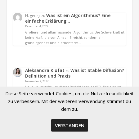
Was ist ein Algorithmus? Eine
H. georg
zu
einfache Erklärung…
Dezember 4, 2022
Größerer und allumfassender Algorithmus: Die Schwerkraft ist
keine Kraft, die von A nach B reicht, sondern ein
grundlegendes und elementares…
Aleksandra Klofat
Was ist Stable Diffusion?
zu
Definition und Praxis
November 9, 2022
Hallo, ja. es geht um dieses Projekt (optiizedSD=Projekt von
Basu Jindal)
Diese Seite verwendet Cookies, um die Nutzerfreundlichkeit
zu verbessern. Mit der weiteren Verwendung stimmst du
dem zu.
VERSTANDEN
© 2026 Created by Aleksandra Klofat