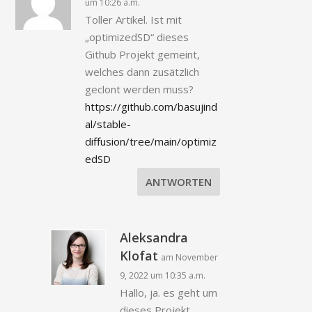
um 10:26 a.m.
Toller Artikel. Ist mit
„optimizedSD“ dieses
Github Projekt gemeint,
welches dann zusätzlich
geclont werden muss?
https://github.com/basujind
al/stable-
diffusion/tree/main/optimiz
edSD
ANTWORTEN
Aleksandra
Klofat
am November
9, 2022 um 10:35 a.m.
Hallo, ja. es geht um
dieses Projekt