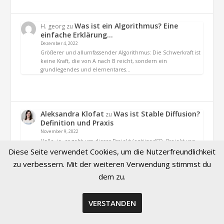
Was ist ein Algorithmus? Eine
H. georg
zu
einfache Erklärung…
Dezember 4, 2022
Größerer und allumfassender Algorithmus: Die Schwerkraft ist
keine Kraft, die von A nach B reicht, sondern ein
grundlegendes und elementares…
Aleksandra Klofat
Was ist Stable Diffusion?
zu
Definition und Praxis
November 9, 2022
Hallo, ja. es geht um dieses Projekt (optiizedSD=Projekt von
Basu Jindal)
Diese Seite verwendet Cookies, um die Nutzerfreundlichkeit
zu verbessern. Mit der weiteren Verwendung stimmst du
dem zu.
VERSTANDEN
© 2026 Created by Aleksandra Klofat