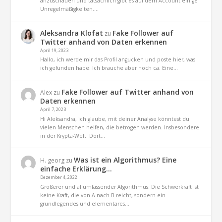
anzuschauen und tatsächlich gibt es auf dem Account einige
Unregelmäßigkeiten.…
Aleksandra Klofat
Fake Follower auf
zu
Twitter anhand von Daten erkennen
April 19, 2023
Hallo, ich werde mir das Profil angucken und poste hier, was
ich gefunden habe. Ich brauche aber noch ca. Eine…
Fake Follower auf Twitter anhand von
Alex
zu
Daten erkennen
April 7, 2023
Hi Aleksandra, ich glaube, mit deiner Analyse könntest du
vielen Menschen helfen, die betrogen werden. Insbesondere
in der Krypta-Welt. Dort…
Was ist ein Algorithmus? Eine
H. georg
zu
einfache Erklärung…
Dezember 4, 2022
Größerer und allumfassender Algorithmus: Die Schwerkraft ist
keine Kraft, die von A nach B reicht, sondern ein
grundlegendes und elementares…