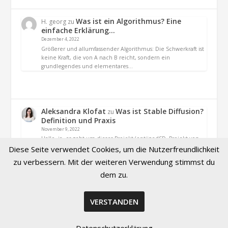
Was ist ein Algorithmus? Eine
H. georg
zu
einfache Erklärung…
Dezember 4, 2022
Größerer und allumfassender Algorithmus: Die Schwerkraft ist
keine Kraft, die von A nach B reicht, sondern ein
grundlegendes und elementares…
Aleksandra Klofat
Was ist Stable Diffusion?
zu
Definition und Praxis
November 9, 2022
Hallo, ja. es geht um dieses Projekt (optiizedSD=Projekt von
Basu Jindal)
Diese Seite verwendet Cookies, um die Nutzerfreundlichkeit
zu verbessern. Mit der weiteren Verwendung stimmst du
dem zu.
VERSTANDEN
© 2026 Created by Aleksandra Klofat