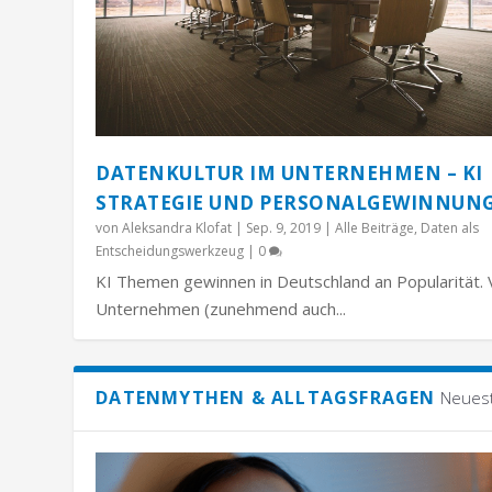
DATENKULTUR IM UNTERNEHMEN – KI
STRATEGIE UND PERSONALGEWINNUN
von
Aleksandra Klofat
|
Sep. 9, 2019
|
Alle Beiträge
,
Daten als
Entscheidungswerkzeug
|
0
KI Themen gewinnen in Deutschland an Popularität. 
Unternehmen (zunehmend auch...
DATENMYTHEN & ALLTAGSFRAGEN
Neues