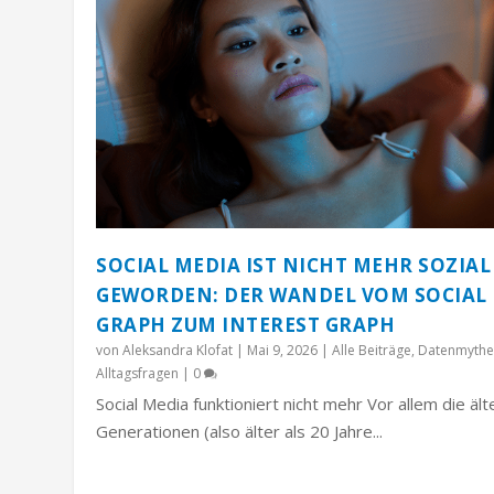
SOCIAL MEDIA IST NICHT MEHR SOZIAL
GEWORDEN: DER WANDEL VOM SOCIAL
GRAPH ZUM INTEREST GRAPH
von
Aleksandra Klofat
|
Mai 9, 2026
|
Alle Beiträge
,
Datenmythe
Alltagsfragen
|
0
Social Media funktioniert nicht mehr Vor allem die äl
Generationen (also älter als 20 Jahre...