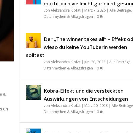
macht dich vielleicht gar nicht gesün
von
Aleksandra Klofat
|
März 7, 2026
|
Alle Beiträge
,
Datenmythen & Alltagsfragen
|
0
Der „The winner takes all“ – Effekt o
wieso du keine YouTuberin werden
solltest
von
Aleksandra Klofat
|
Juni 20, 2023
|
Alle Beiträge
,
Datenmythen & Alltagsfragen
|
0
Kobra-Effekt und die versteckten
n &
Auswirkungen von Entscheidungen
von
Aleksandra Klofat
|
März 20, 2023
|
Alle Beiträge
teren
Datenmythen & Alltagsfragen
|
0