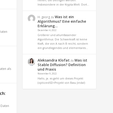
helfen, die betrogen werden.
Insbesondere in der Krypta-Welt. Dort…
Was ist ein
H. georg
zu
Algorithmus? Eine einfache
Erklärung…
Dezember 4, 2022
Daten
Größerer und allumfassender
Algorithmus: Die Schwerkraft ist keine
Kraft, die von A nach B reicht, sondern
ein grundlegendes und elementares…
Aleksandra Klofat
Was ist
zu
Stable Diffusion? Definition
aten als
und Praxis
November 9, 2022
Hallo, ja. es geht um dieses Projekt
(optiizedSD=Projekt von Basu Jindal)
ch:
,
Daten