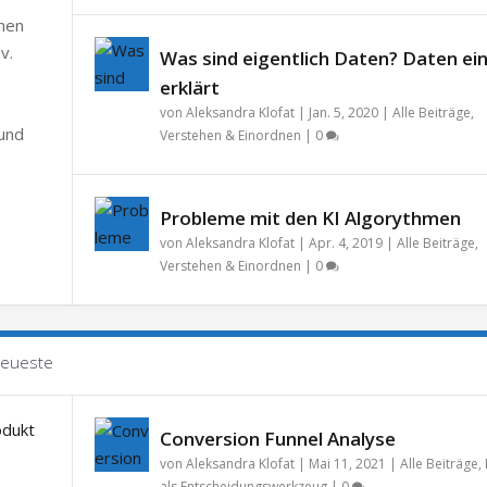
chen
v.
Was sind eigentlich Daten? Daten ei
erklärt
von
Aleksandra Klofat
|
Jan. 5, 2020
|
Alle Beiträge
,
 und
Verstehen & Einordnen
|
0
Probleme mit den KI Algorythmen
von
Aleksandra Klofat
|
Apr. 4, 2019
|
Alle Beiträge
,
Verstehen & Einordnen
|
0
eueste
Conversion Funnel Analyse
von
Aleksandra Klofat
|
Mai 11, 2021
|
Alle Beiträge
,
als Entscheidungswerkzeug
|
0