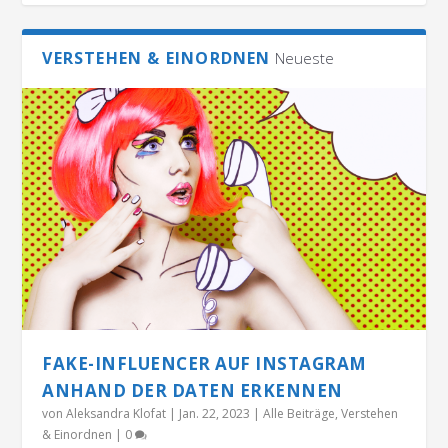
VERSTEHEN & EINORDNEN
Neueste
FAKE-INFLUENCER AUF INSTAGRAM
ANHAND DER DATEN ERKENNEN
von
Aleksandra Klofat
|
Jan. 22, 2023
|
Alle Beiträge
,
Verstehen
& Einordnen
|
0