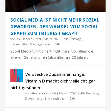
SOCIAL MEDIA IST NICHT MEHR SOZIAL
GEWORDEN: DER WANDEL VOM SOCIAL
GRAPH ZUM INTEREST GRAPH
von
Aleksandra Klofat
|
Mai 9, 2026
|
Alle Beiträge
,
Datenmythen & Alltagsfragen
|
0
Social Media funktioniert nicht mehr Vor allem die
älteren Generationen (also älter als 20 Jahre...
Versteckte Zusammenhänge:
Vitamin D macht dich vielleicht gar
nicht gesünder
von
Aleksandra Klofat
|
März 7, 2026
|
Alle Beiträge
,
Datenmythen & Alltagsfragen
|
0