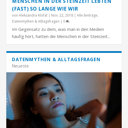
MENSCHEN IN DER STEINZEIT LEBTEN
(FAST) SO LANGE WIE WIR
von
Aleksandra Klofat
|
Nov. 22, 2018
|
Alle Beiträge
,
Datenmythen & Alltagsfragen
|
0
Im Gegensatz zu dem, was man in den Medien
häufig hört, hatten die Menschen in der Steinzeit...
DATENMYTHEN & ALLTAGSFRAGEN
Neueste