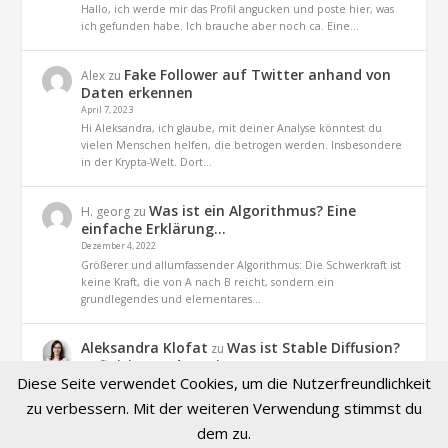
Hallo, ich werde mir das Profil angucken und poste hier, was
ich gefunden habe. Ich brauche aber noch ca. Eine…
Fake Follower auf Twitter anhand von
Alex
zu
Daten erkennen
April 7, 2023
Hi Aleksandra, ich glaube, mit deiner Analyse könntest du
vielen Menschen helfen, die betrogen werden. Insbesondere
in der Krypta-Welt. Dort…
Was ist ein Algorithmus? Eine
H. georg
zu
einfache Erklärung…
Dezember 4, 2022
Größerer und allumfassender Algorithmus: Die Schwerkraft ist
keine Kraft, die von A nach B reicht, sondern ein
grundlegendes und elementares…
Aleksandra Klofat
Was ist Stable Diffusion?
zu
Definition und Praxis
Diese Seite verwendet Cookies, um die Nutzerfreundlichkeit
November 9, 2022
Hallo, ja. es geht um dieses Projekt (optiizedSD=Projekt von
zu verbessern. Mit der weiteren Verwendung stimmst du
Basu Jindal)
dem zu.