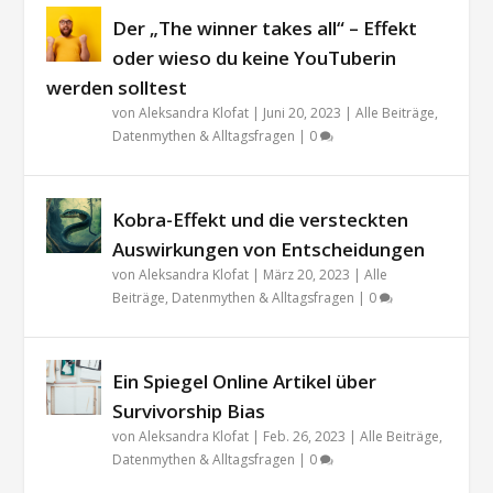
Der „The winner takes all“ – Effekt
oder wieso du keine YouTuberin
werden solltest
von
Aleksandra Klofat
|
Juni 20, 2023
|
Alle Beiträge
,
Datenmythen & Alltagsfragen
|
0
Kobra-Effekt und die versteckten
Auswirkungen von Entscheidungen
von
Aleksandra Klofat
|
März 20, 2023
|
Alle
Beiträge
,
Datenmythen & Alltagsfragen
|
0
Ein Spiegel Online Artikel über
Survivorship Bias
von
Aleksandra Klofat
|
Feb. 26, 2023
|
Alle Beiträge
,
Datenmythen & Alltagsfragen
|
0