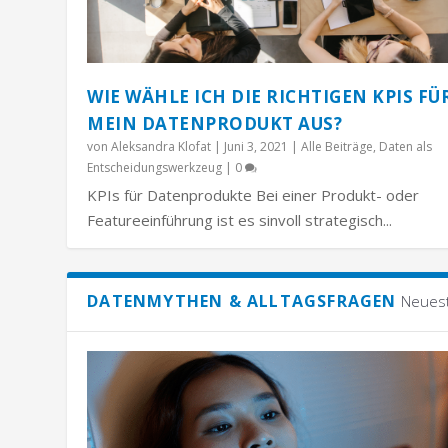
WIE WÄHLE ICH DIE RICHTIGEN KPIS FÜ
MEIN DATENPRODUKT AUS?
von
Aleksandra Klofat
|
Juni 3, 2021
|
Alle Beiträge
,
Daten als
Entscheidungswerkzeug
|
0
KPIs für Datenprodukte Bei einer Produkt- oder
Featureeinführung ist es sinvoll strategisch...
DATENMYTHEN & ALLTAGSFRAGEN
Neues