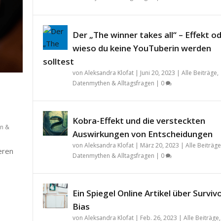
Der „The winner takes all“ – Effekt o
wieso du keine YouTuberin werden
solltest
von
Aleksandra Klofat
|
Juni 20, 2023
|
Alle Beiträge
,
Datenmythen & Alltagsfragen
|
0
Kobra-Effekt und die versteckten
n &
Auswirkungen von Entscheidungen
von
Aleksandra Klofat
|
März 20, 2023
|
Alle Beiträge
teren
Datenmythen & Alltagsfragen
|
0
Ein Spiegel Online Artikel über Surviv
Bias
von
Aleksandra Klofat
|
Feb. 26, 2023
|
Alle Beiträge
,