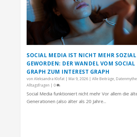
SOCIAL MEDIA IST NICHT MEHR SOZIAL
GEWORDEN: DER WANDEL VOM SOCIAL
GRAPH ZUM INTEREST GRAPH
von
Aleksandra Klofat
|
Mai 9, 2026
|
Alle Beiträge
,
Datenmythe
Alltagsfragen
|
0
Social Media funktioniert nicht mehr Vor allem die äl
Generationen (also älter als 20 Jahre...