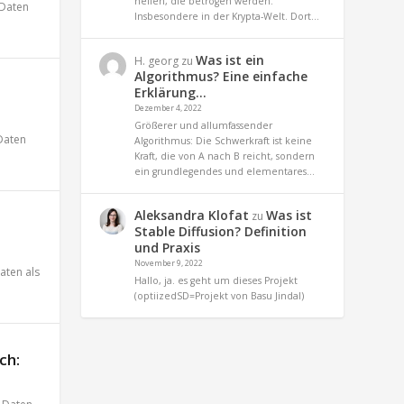
helfen, die betrogen werden.
Daten
Insbesondere in der Krypta-Welt. Dort…
Was ist ein
H. georg
zu
Algorithmus? Eine einfache
Erklärung…
Dezember 4, 2022
Größerer und allumfassender
Daten
Algorithmus: Die Schwerkraft ist keine
Kraft, die von A nach B reicht, sondern
ein grundlegendes und elementares…
Aleksandra Klofat
Was ist
zu
Stable Diffusion? Definition
und Praxis
November 9, 2022
aten als
Hallo, ja. es geht um dieses Projekt
(optiizedSD=Projekt von Basu Jindal)
ch: