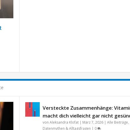
R
te
Versteckte Zusammenhänge: Vitami
macht dich vielleicht gar nicht gesün
von
Aleksandra Klofat
|
März 7, 2026
|
Alle Beiträge
,
Datenmythen & Alltagsfragen
|
0