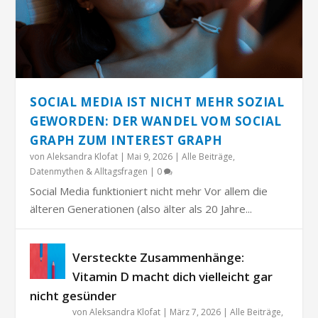
SOCIAL MEDIA IST NICHT MEHR SOZIAL
GEWORDEN: DER WANDEL VOM SOCIAL
GRAPH ZUM INTEREST GRAPH
von
Aleksandra Klofat
|
Mai 9, 2026
|
Alle Beiträge
,
Datenmythen & Alltagsfragen
|
0
Social Media funktioniert nicht mehr Vor allem die
älteren Generationen (also älter als 20 Jahre...
Versteckte Zusammenhänge:
Vitamin D macht dich vielleicht gar
nicht gesünder
von
Aleksandra Klofat
|
März 7, 2026
|
Alle Beiträge
,