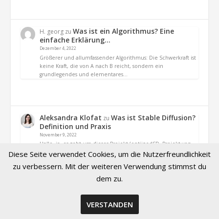
Was ist ein Algorithmus? Eine
H. georg
zu
einfache Erklärung…
Dezember 4, 2022
Größerer und allumfassender Algorithmus: Die Schwerkraft ist
keine Kraft, die von A nach B reicht, sondern ein
grundlegendes und elementares…
Aleksandra Klofat
Was ist Stable Diffusion?
zu
Definition und Praxis
November 9, 2022
Hallo, ja. es geht um dieses Projekt (optiizedSD=Projekt von
Basu Jindal)
Diese Seite verwendet Cookies, um die Nutzerfreundlichkeit
zu verbessern. Mit der weiteren Verwendung stimmst du
dem zu.
VERSTANDEN
© 2026 Created by Aleksandra Klofat