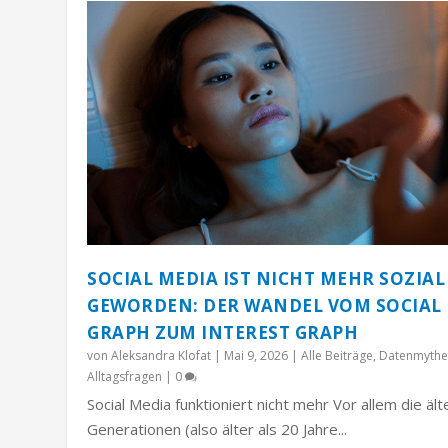
SOCIAL MEDIA IST NICHT MEHR SOZIAL
GEWORDEN: DER WANDEL VOM SOCIAL
GRAPH ZUM INTEREST GRAPH
von
Aleksandra Klofat
|
Mai 9, 2026
|
Alle Beiträge
,
Datenmythe
Alltagsfragen
|
0
Social Media funktioniert nicht mehr Vor allem die äl
Generationen (also älter als 20 Jahre...