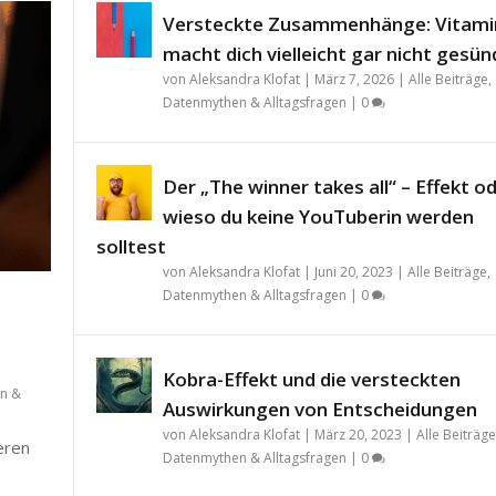
Versteckte Zusammenhänge: Vitami
macht dich vielleicht gar nicht gesün
von
Aleksandra Klofat
|
März 7, 2026
|
Alle Beiträge
,
Datenmythen & Alltagsfragen
|
0
Der „The winner takes all“ – Effekt o
wieso du keine YouTuberin werden
solltest
von
Aleksandra Klofat
|
Juni 20, 2023
|
Alle Beiträge
,
Datenmythen & Alltagsfragen
|
0
Kobra-Effekt und die versteckten
n &
Auswirkungen von Entscheidungen
von
Aleksandra Klofat
|
März 20, 2023
|
Alle Beiträge
teren
Datenmythen & Alltagsfragen
|
0