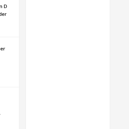
n D
der
der
,