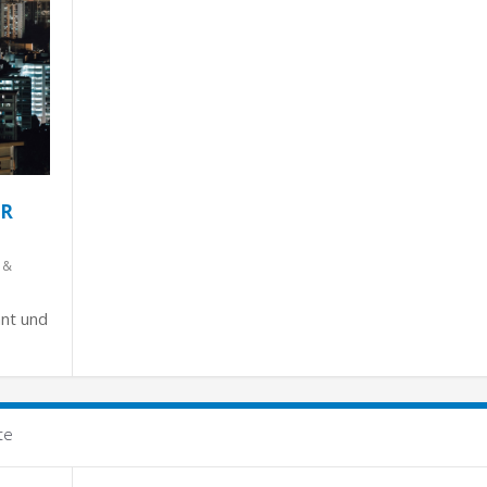
UR
 &
ant und
te