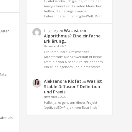
Hi Aleksandra, ich glaube, mit deiner
Analyse könntest du vielen Menschen
helfen, die betrogen werden.
Insbesondere in der Krypta-Welt. Dort…
Was ist ein
H. georg
zu
Daten
Algorithmus? Eine einfache
Erklärung…
Dezember 4, 2022
Größerer und allumfassender
Algorithmus: Die Schwerkraft ist keine
Kraft, die von A nach B reicht, sondern
ein grundlegendes und elementares…
Daten
Aleksandra Klofat
Was ist
zu
Stable Diffusion? Definition
und Praxis
November 9, 2022
Hallo, ja. es geht um dieses Projekt
(optiizedSD=Projekt von Basu Jindal)
aten als