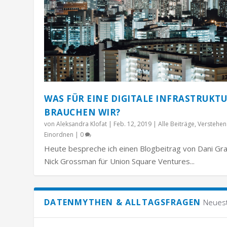
WAS FÜR EINE DIGITALE INFRASTRUKT
BRAUCHEN WIR?
von
Aleksandra Klofat
|
Feb. 12, 2019
|
Alle Beiträge
,
Verstehen
Einordnen
|
0
Heute bespreche ich einen Blogbeitrag von Dani Gr
Nick Grossman für Union Square Ventures...
DATENMYTHEN & ALLTAGSFRAGEN
Neues