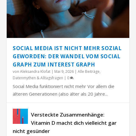
SOCIAL MEDIA IST NICHT MEHR SOZIAL
GEWORDEN: DER WANDEL VOM SOCIAL
GRAPH ZUM INTEREST GRAPH
von
Aleksandra Klofat
|
Mai 9, 2026
|
Alle Beiträge
,
Datenmythen & Alltagsfragen
|
0
Social Media funktioniert nicht mehr Vor allem die
älteren Generationen (also älter als 20 Jahre...
Versteckte Zusammenhänge:
Vitamin D macht dich vielleicht gar
nicht gesünder