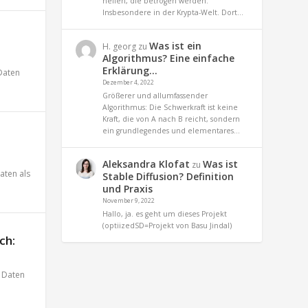
helfen, die betrogen werden.
Insbesondere in der Krypta-Welt. Dort…
Was ist ein
H. georg
zu
Algorithmus? Eine einfache
Erklärung…
Daten
Dezember 4, 2022
Größerer und allumfassender
Algorithmus: Die Schwerkraft ist keine
Kraft, die von A nach B reicht, sondern
ein grundlegendes und elementares…
Aleksandra Klofat
Was ist
zu
aten als
Stable Diffusion? Definition
und Praxis
November 9, 2022
Hallo, ja. es geht um dieses Projekt
(optiizedSD=Projekt von Basu Jindal)
ch:
,
Daten