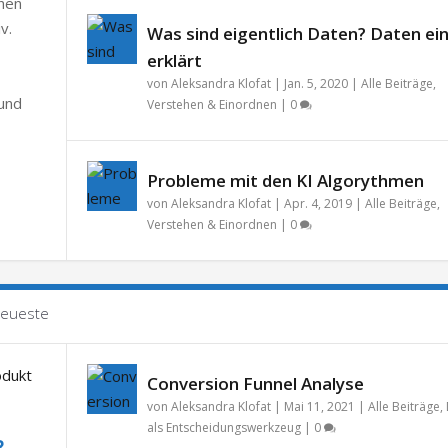
chen
v.
Was sind eigentlich Daten? Daten ei
erklärt
von
Aleksandra Klofat
|
Jan. 5, 2020
|
Alle Beiträge
,
 und
Verstehen & Einordnen
|
0
Probleme mit den KI Algorythmen
von
Aleksandra Klofat
|
Apr. 4, 2019
|
Alle Beiträge
,
Verstehen & Einordnen
|
0
eueste
Conversion Funnel Analyse
von
Aleksandra Klofat
|
Mai 11, 2021
|
Alle Beiträge
,
als Entscheidungswerkzeug
|
0
R