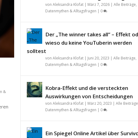
von
Aleksandra Klofat
|
März 7, 2026
|
Alle Beiträge
,
Datenmythen & Alltagsfragen
|
0
Der „The winner takes all“ – Effekt o
wieso du keine YouTuberin werden
solltest
von
Aleksandra Klofat
|
Juni 20, 2023
|
Alle Beiträge
,
Datenmythen & Alltagsfragen
|
0
Kobra-Effekt und die versteckten
n &
Auswirkungen von Entscheidungen
von
Aleksandra Klofat
|
März 20, 2023
|
Alle Beiträge
teren
Datenmythen & Alltagsfragen
|
0
Ein Spiegel Online Artikel über Surviv