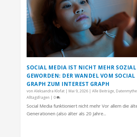
SOCIAL MEDIA IST NICHT MEHR SOZIAL
GEWORDEN: DER WANDEL VOM SOCIAL
GRAPH ZUM INTEREST GRAPH
von
Aleksandra Klofat
|
Mai 9, 2026
|
Alle Beiträge
,
Datenmythe
Alltagsfragen
|
0
Social Media funktioniert nicht mehr Vor allem die äl
Generationen (also älter als 20 Jahre...