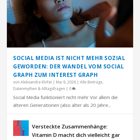
SOCIAL MEDIA IST NICHT MEHR SOZIAL
GEWORDEN: DER WANDEL VOM SOCIAL
GRAPH ZUM INTEREST GRAPH
von
Aleksandra Klofat
|
Mai 9, 2026
|
Alle Beiträge
,
Datenmythen & Alltagsfragen
|
0
Social Media funktioniert nicht mehr Vor allem die
älteren Generationen (also älter als 20 Jahre...
Versteckte Zusammenhänge:
Vitamin D macht dich vielleicht gar