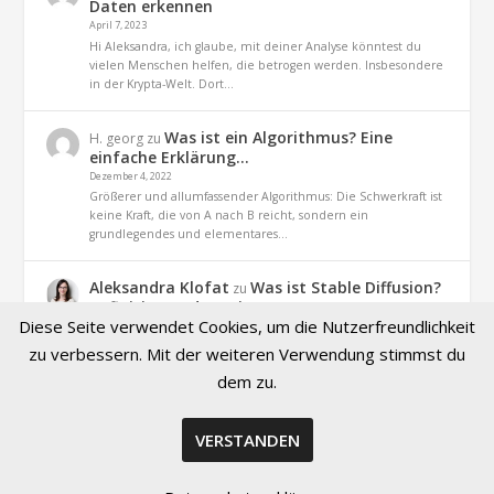
Daten erkennen
April 7, 2023
Hi Aleksandra, ich glaube, mit deiner Analyse könntest du
vielen Menschen helfen, die betrogen werden. Insbesondere
in der Krypta-Welt. Dort…
Was ist ein Algorithmus? Eine
H. georg
zu
einfache Erklärung…
Dezember 4, 2022
Größerer und allumfassender Algorithmus: Die Schwerkraft ist
keine Kraft, die von A nach B reicht, sondern ein
grundlegendes und elementares…
Aleksandra Klofat
Was ist Stable Diffusion?
zu
Definition und Praxis
Diese Seite verwendet Cookies, um die Nutzerfreundlichkeit
November 9, 2022
Hallo, ja. es geht um dieses Projekt (optiizedSD=Projekt von
zu verbessern. Mit der weiteren Verwendung stimmst du
Basu Jindal)
dem zu.
VERSTANDEN
© 2026 Created by Aleksandra Klofat