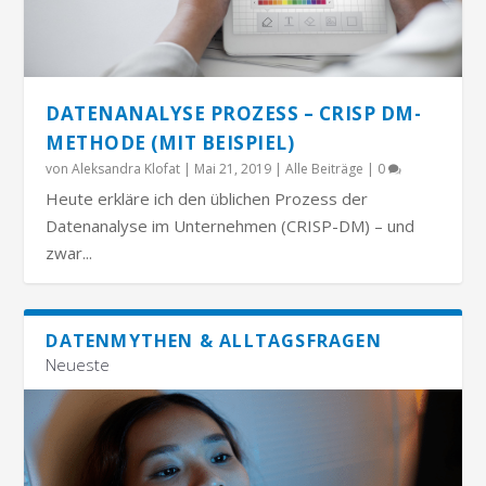
DATENANALYSE PROZESS – CRISP DM-
METHODE (MIT BEISPIEL)
von
Aleksandra Klofat
|
Mai 21, 2019
|
Alle Beiträge
|
0
Heute erkläre ich den üblichen Prozess der
Datenanalyse im Unternehmen (CRISP-DM) – und
zwar...
DATENMYTHEN & ALLTAGSFRAGEN
Neueste