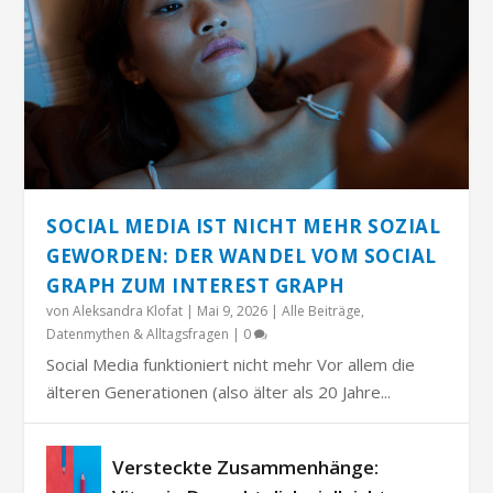
SOCIAL MEDIA IST NICHT MEHR SOZIAL
GEWORDEN: DER WANDEL VOM SOCIAL
GRAPH ZUM INTEREST GRAPH
von
Aleksandra Klofat
|
Mai 9, 2026
|
Alle Beiträge
,
Datenmythen & Alltagsfragen
|
0
Social Media funktioniert nicht mehr Vor allem die
älteren Generationen (also älter als 20 Jahre...
Versteckte Zusammenhänge: