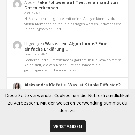
Fake Follower auf Twitter anhand von
Alex
zu
Daten erkennen
April 7, 2023
Hi Aleksandra, ich glaube, mit deiner Analyse könntest du
vielen Menschen helfen, die betrogen werden. Insbesondere
in der Krypta-Welt. Dort…
Was ist ein Algorithmus? Eine
H. georg
zu
einfache Erklärung…
Dezember 4, 2022
Größerer und allumfassender Algorithmus: Die Schwerkraft ist
keine Kraft, die von A nach B reicht, sondern ein
grundlegendes und elementares…
Aleksandra Klofat
Was ist Stable Diffusion?
zu
Definition und Praxis
Diese Seite verwendet Cookies, um die Nutzerfreundlichkeit
November 9, 2022
Hallo, ja. es geht um dieses Projekt (optiizedSD=Projekt von
zu verbessern. Mit der weiteren Verwendung stimmst du
Basu Jindal)
dem zu.
VERSTANDEN
© 2026 Created by Aleksandra Klofat