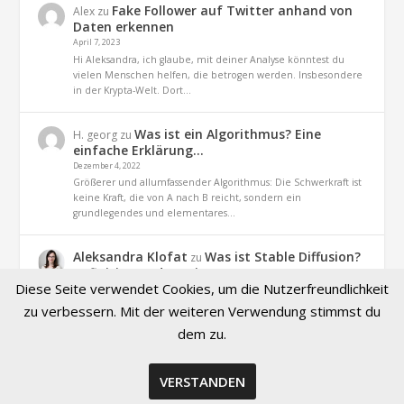
Fake Follower auf Twitter anhand von
Alex
zu
Daten erkennen
April 7, 2023
Hi Aleksandra, ich glaube, mit deiner Analyse könntest du
vielen Menschen helfen, die betrogen werden. Insbesondere
in der Krypta-Welt. Dort…
Was ist ein Algorithmus? Eine
H. georg
zu
einfache Erklärung…
Dezember 4, 2022
Größerer und allumfassender Algorithmus: Die Schwerkraft ist
keine Kraft, die von A nach B reicht, sondern ein
grundlegendes und elementares…
Aleksandra Klofat
Was ist Stable Diffusion?
zu
Definition und Praxis
Diese Seite verwendet Cookies, um die Nutzerfreundlichkeit
November 9, 2022
Hallo, ja. es geht um dieses Projekt (optiizedSD=Projekt von
zu verbessern. Mit der weiteren Verwendung stimmst du
Basu Jindal)
dem zu.
VERSTANDEN
© 2026 Created by Aleksandra Klofat