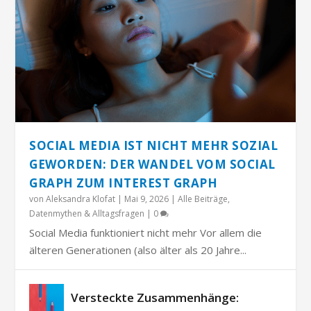
SOCIAL MEDIA IST NICHT MEHR SOZIAL
GEWORDEN: DER WANDEL VOM SOCIAL
GRAPH ZUM INTEREST GRAPH
von
Aleksandra Klofat
|
Mai 9, 2026
|
Alle Beiträge
,
Datenmythen & Alltagsfragen
|
0
Social Media funktioniert nicht mehr Vor allem die
älteren Generationen (also älter als 20 Jahre...
Versteckte Zusammenhänge: