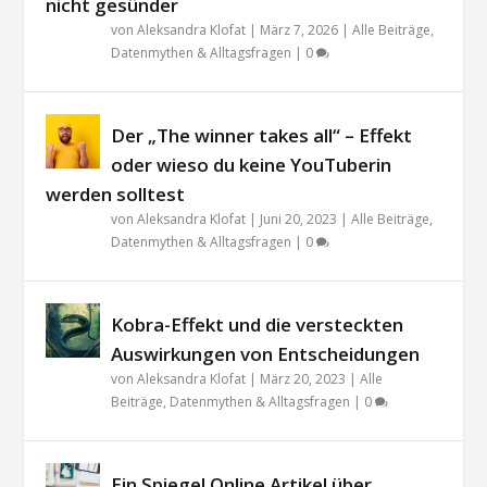
nicht gesünder
von
Aleksandra Klofat
|
März 7, 2026
|
Alle Beiträge
,
Datenmythen & Alltagsfragen
|
0
Der „The winner takes all“ – Effekt
oder wieso du keine YouTuberin
werden solltest
von
Aleksandra Klofat
|
Juni 20, 2023
|
Alle Beiträge
,
Datenmythen & Alltagsfragen
|
0
Kobra-Effekt und die versteckten
Auswirkungen von Entscheidungen
von
Aleksandra Klofat
|
März 20, 2023
|
Alle
Beiträge
,
Datenmythen & Alltagsfragen
|
0
Ein Spiegel Online Artikel über