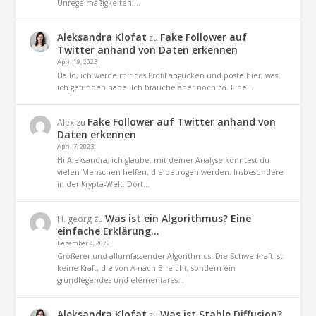
Unregelmäßigkeiten.…
Aleksandra Klofat
Fake Follower auf
zu
Twitter anhand von Daten erkennen
April 19, 2023
Hallo, ich werde mir das Profil angucken und poste hier, was
ich gefunden habe. Ich brauche aber noch ca. Eine…
Fake Follower auf Twitter anhand von
Alex
zu
Daten erkennen
April 7, 2023
Hi Aleksandra, ich glaube, mit deiner Analyse könntest du
vielen Menschen helfen, die betrogen werden. Insbesondere
in der Krypta-Welt. Dort…
Was ist ein Algorithmus? Eine
H. georg
zu
einfache Erklärung…
Dezember 4, 2022
Größerer und allumfassender Algorithmus: Die Schwerkraft ist
keine Kraft, die von A nach B reicht, sondern ein
grundlegendes und elementares…
Aleksandra Klofat
Was ist Stable Diffusion?
zu