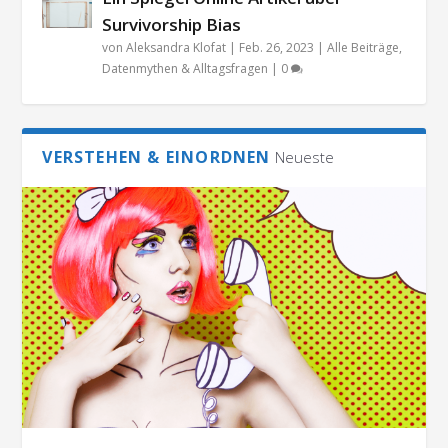
Survivorship Bias
von
Aleksandra Klofat
|
Feb. 26, 2023
|
Alle Beiträge
,
Datenmythen & Alltagsfragen
|
0
VERSTEHEN & EINORDNEN
Neueste