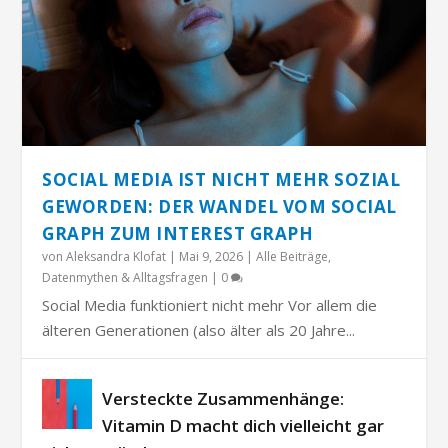
SOCIAL MEDIA IST NICHT MEHR SOZIAL
GEWORDEN: DER WANDEL VOM SOCIAL
GRAPH ZUM INTEREST GRAPH
von
Aleksandra Klofat
|
Mai 9, 2026
|
Alle Beiträge
,
Datenmythen & Alltagsfragen
|
0
Social Media funktioniert nicht mehr Vor allem die
älteren Generationen (also älter als 20 Jahre...
Versteckte Zusammenhänge:
Vitamin D macht dich vielleicht gar