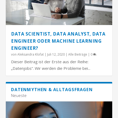
DATA SCIENTIST, DATA ANALYST, DATA
ENGINEER ODER MACHINE LEARNING
ENGINEER?
von
Aleksandra Klofat
|
Juli 12, 2020
|
Alle Beiträge
|
0
Dieser Beitrag ist der Erste aus der Reihe:
„Datenjobs“. Wir werden die Probleme bei...
DATENMYTHEN & ALLTAGSFRAGEN
Neueste