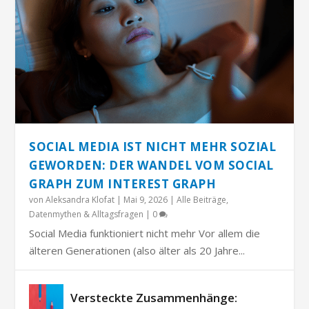
SOCIAL MEDIA IST NICHT MEHR SOZIAL
GEWORDEN: DER WANDEL VOM SOCIAL
GRAPH ZUM INTEREST GRAPH
von
Aleksandra Klofat
|
Mai 9, 2026
|
Alle Beiträge
,
Datenmythen & Alltagsfragen
|
0
Social Media funktioniert nicht mehr Vor allem die
älteren Generationen (also älter als 20 Jahre...
Versteckte Zusammenhänge: