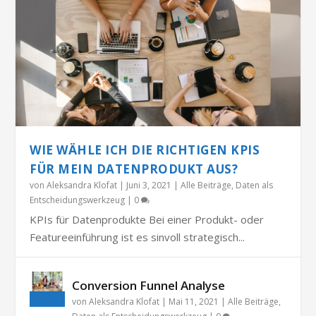
WIE WÄHLE ICH DIE RICHTIGEN KPIS
FÜR MEIN DATENPRODUKT AUS?
von
Aleksandra Klofat
|
Juni 3, 2021
|
Alle Beiträge
,
Daten als
Entscheidungswerkzeug
|
0
KPIs für Datenprodukte Bei einer Produkt- oder
Featureeinführung ist es sinvoll strategisch...
Conversion Funnel Analyse
von
Aleksandra Klofat
|
Mai 11, 2021
|
Alle Beiträge
,