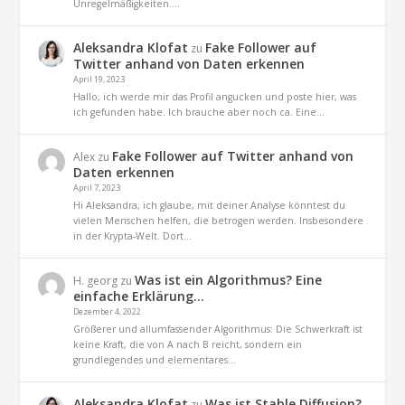
Unregelmäßigkeiten.…
Aleksandra Klofat
Fake Follower auf
zu
Twitter anhand von Daten erkennen
April 19, 2023
Hallo, ich werde mir das Profil angucken und poste hier, was
ich gefunden habe. Ich brauche aber noch ca. Eine…
Fake Follower auf Twitter anhand von
Alex
zu
Daten erkennen
April 7, 2023
Hi Aleksandra, ich glaube, mit deiner Analyse könntest du
vielen Menschen helfen, die betrogen werden. Insbesondere
in der Krypta-Welt. Dort…
Was ist ein Algorithmus? Eine
H. georg
zu
einfache Erklärung…
Dezember 4, 2022
Größerer und allumfassender Algorithmus: Die Schwerkraft ist
keine Kraft, die von A nach B reicht, sondern ein
grundlegendes und elementares…
Aleksandra Klofat
Was ist Stable Diffusion?
zu