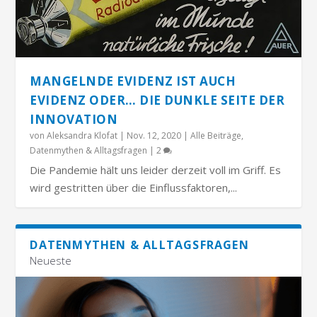
MANGELNDE EVIDENZ IST AUCH
EVIDENZ ODER… DIE DUNKLE SEITE DER
INNOVATION
von
Aleksandra Klofat
|
Nov. 12, 2020
|
Alle Beiträge
,
Datenmythen & Alltagsfragen
|
2
Die Pandemie hält uns leider derzeit voll im Griff. Es
wird gestritten über die Einflussfaktoren,...
DATENMYTHEN & ALLTAGSFRAGEN
Neueste