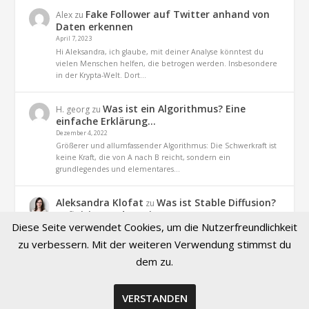
Fake Follower auf Twitter anhand von
Alex
zu
Daten erkennen
April 7, 2023
Hi Aleksandra, ich glaube, mit deiner Analyse könntest du
vielen Menschen helfen, die betrogen werden. Insbesondere
in der Krypta-Welt. Dort…
Was ist ein Algorithmus? Eine
H. georg
zu
einfache Erklärung…
Dezember 4, 2022
Größerer und allumfassender Algorithmus: Die Schwerkraft ist
keine Kraft, die von A nach B reicht, sondern ein
grundlegendes und elementares…
Aleksandra Klofat
Was ist Stable Diffusion?
zu
Definition und Praxis
Diese Seite verwendet Cookies, um die Nutzerfreundlichkeit
November 9, 2022
Hallo, ja. es geht um dieses Projekt (optiizedSD=Projekt von
zu verbessern. Mit der weiteren Verwendung stimmst du
Basu Jindal)
dem zu.
VERSTANDEN