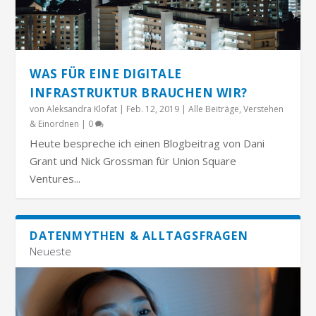
WAS FÜR EINE DIGITALE
INFRASTRUKTUR BRAUCHEN WIR?
von
Aleksandra Klofat
|
Feb. 12, 2019
|
Alle Beiträge
,
Verstehen
& Einordnen
|
0
Heute bespreche ich einen Blogbeitrag von Dani
Grant und Nick Grossman für Union Square
Ventures...
DATENMYTHEN & ALLTAGSFRAGEN
Neueste