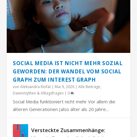
SOCIAL MEDIA IST NICHT MEHR SOZIAL
GEWORDEN: DER WANDEL VOM SOCIAL
GRAPH ZUM INTEREST GRAPH
von
Aleksandra Klofat
|
Mai 9, 2026
|
Alle Beiträge
,
Datenmythen & Alltagsfragen
|
0
Social Media funktioniert nicht mehr Vor allem die
älteren Generationen (also älter als 20 Jahre...
Versteckte Zusammenhänge: