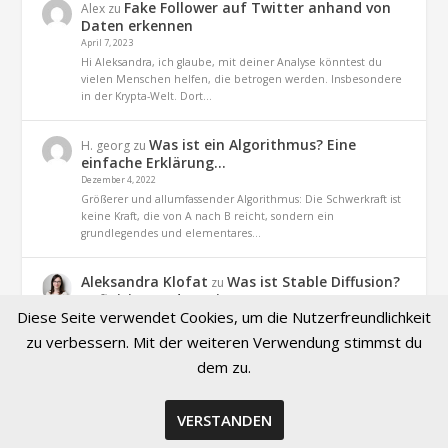
Fake Follower auf Twitter anhand von
Alex
zu
Daten erkennen
April 7, 2023
Hi Aleksandra, ich glaube, mit deiner Analyse könntest du
vielen Menschen helfen, die betrogen werden. Insbesondere
in der Krypta-Welt. Dort…
Was ist ein Algorithmus? Eine
H. georg
zu
einfache Erklärung…
Dezember 4, 2022
Größerer und allumfassender Algorithmus: Die Schwerkraft ist
keine Kraft, die von A nach B reicht, sondern ein
grundlegendes und elementares…
Aleksandra Klofat
Was ist Stable Diffusion?
zu
Definition und Praxis
Diese Seite verwendet Cookies, um die Nutzerfreundlichkeit
November 9, 2022
Hallo, ja. es geht um dieses Projekt (optiizedSD=Projekt von
zu verbessern. Mit der weiteren Verwendung stimmst du
Basu Jindal)
dem zu.
VERSTANDEN
© 2026 Created by Aleksandra Klofat