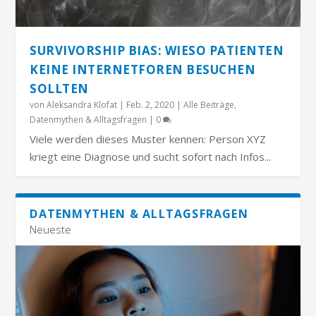
SURVIVORSHIP BIAS: WIESO PATIENTEN
KEINE INTERNETFOREN BESUCHEN
SOLLTEN
von
Aleksandra Klofat
|
Feb. 2, 2020
|
Alle Beiträge
,
Datenmythen & Alltagsfragen
|
0
Viele werden dieses Muster kennen: Person XYZ
kriegt eine Diagnose und sucht sofort nach Infos...
DATENMYTHEN & ALLTAGSFRAGEN
Neueste