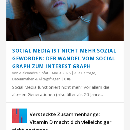
SOCIAL MEDIA IST NICHT MEHR SOZIAL
GEWORDEN: DER WANDEL VOM SOCIAL
GRAPH ZUM INTEREST GRAPH
von
Aleksandra Klofat
|
Mai 9, 2026
|
Alle Beiträge
,
Datenmythen & Alltagsfragen
|
0
Social Media funktioniert nicht mehr Vor allem die
älteren Generationen (also älter als 20 Jahre...
Versteckte Zusammenhänge:
Vitamin D macht dich vielleicht gar
nicht gesünder