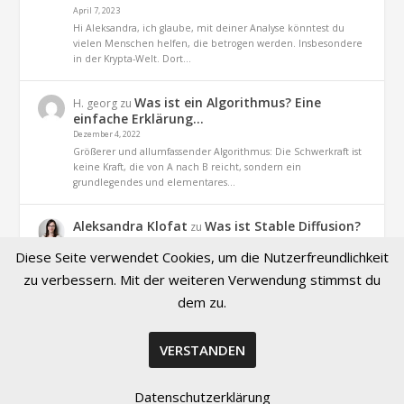
April 7, 2023
Hi Aleksandra, ich glaube, mit deiner Analyse könntest du
vielen Menschen helfen, die betrogen werden. Insbesondere
in der Krypta-Welt. Dort…
Was ist ein Algorithmus? Eine
H. georg
zu
einfache Erklärung…
Dezember 4, 2022
Größerer und allumfassender Algorithmus: Die Schwerkraft ist
keine Kraft, die von A nach B reicht, sondern ein
grundlegendes und elementares…
Aleksandra Klofat
Was ist Stable Diffusion?
zu
Definition und Praxis
Diese Seite verwendet Cookies, um die Nutzerfreundlichkeit
November 9, 2022
Hallo, ja. es geht um dieses Projekt (optiizedSD=Projekt von
zu verbessern. Mit der weiteren Verwendung stimmst du
Basu Jindal)
dem zu.
VERSTANDEN
© 2026 Created by Aleksandra Klofat
Datenschutzerklärung
Kontakt
Impressum
Datenschutz