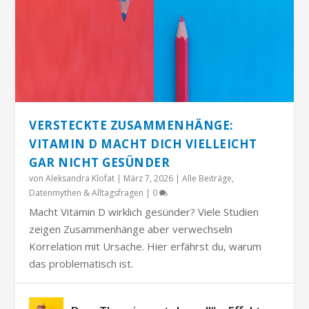
VERSTECKTE ZUSAMMENHÄNGE:
VITAMIN D MACHT DICH VIELLEICHT
GAR NICHT GESÜNDER
von
Aleksandra Klofat
|
März 7, 2026
|
Alle Beiträge
,
Datenmythen & Alltagsfragen
|
0
Macht Vitamin D wirklich gesünder? Viele Studien
zeigen Zusammenhänge aber verwechseln
Korrelation mit Ursache. Hier erfährst du, warum
das problematisch ist.