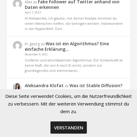
Fake Follower auf Twitter anhand von
Alex
zu
Daten erkennen
April 7, 2023
Hi Aleksandra, ich glaube, mit deiner Analyse könntest du
vielen Menschen helfen, die betrogen werden. Insbesondere
in der Krypta-Welt. Dort…
Was ist ein Algorithmus? Eine
H. georg
zu
einfache Erklärung…
Dezember 4, 2022
Größerer und allumfassender Algorithmus: Die Schwerkraft ist
keine Kraft, die von A nach B reicht, sondern ein
grundlegendes und elementares…
Aleksandra Klofat
Was ist Stable Diffusion?
zu
Definition und Praxis
Diese Seite verwendet Cookies, um die Nutzerfreundlichkeit
November 9, 2022
Hallo, ja. es geht um dieses Projekt (optiizedSD=Projekt von
zu verbessern. Mit der weiteren Verwendung stimmst du
Basu Jindal)
dem zu.
VERSTANDEN
© 2026 Created by Aleksandra Klofat