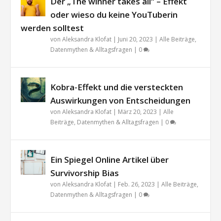
Der „The winner takes all“ – Effekt
oder wieso du keine YouTuberin
werden solltest
von
Aleksandra Klofat
|
Juni 20, 2023
|
Alle Beiträge
,
Datenmythen & Alltagsfragen
|
0
Kobra-Effekt und die versteckten
Auswirkungen von Entscheidungen
von
Aleksandra Klofat
|
März 20, 2023
|
Alle
Beiträge
,
Datenmythen & Alltagsfragen
|
0
Ein Spiegel Online Artikel über
Survivorship Bias
von
Aleksandra Klofat
|
Feb. 26, 2023
|
Alle Beiträge
,
Datenmythen & Alltagsfragen
|
0