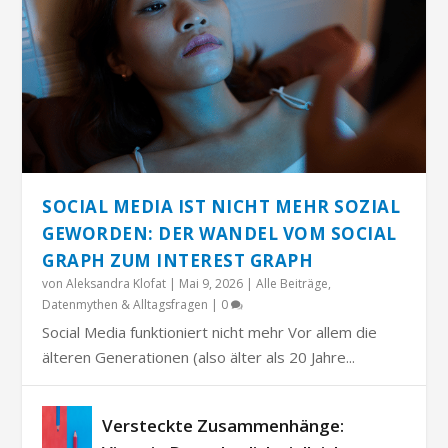
SOCIAL MEDIA IST NICHT MEHR SOZIAL
GEWORDEN: DER WANDEL VOM SOCIAL
GRAPH ZUM INTEREST GRAPH
von
Aleksandra Klofat
|
Mai 9, 2026
|
Alle Beiträge
,
Datenmythen & Alltagsfragen
|
0
Social Media funktioniert nicht mehr Vor allem die
älteren Generationen (also älter als 20 Jahre...
Versteckte Zusammenhänge: