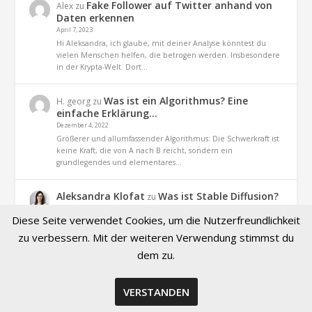
Fake Follower auf Twitter anhand von
Alex
zu
Daten erkennen
April 7, 2023
Hi Aleksandra, ich glaube, mit deiner Analyse könntest du
vielen Menschen helfen, die betrogen werden. Insbesondere
in der Krypta-Welt. Dort…
Was ist ein Algorithmus? Eine
H. georg
zu
einfache Erklärung…
Dezember 4, 2022
Größerer und allumfassender Algorithmus: Die Schwerkraft ist
keine Kraft, die von A nach B reicht, sondern ein
grundlegendes und elementares…
Aleksandra Klofat
Was ist Stable Diffusion?
zu
Definition und Praxis
Diese Seite verwendet Cookies, um die Nutzerfreundlichkeit
November 9, 2022
Hallo, ja. es geht um dieses Projekt (optiizedSD=Projekt von
zu verbessern. Mit der weiteren Verwendung stimmst du
Basu Jindal)
dem zu.
VERSTANDEN
© 2026 Created by Aleksandra Klofat