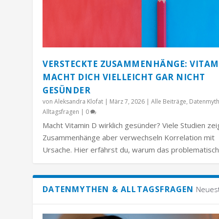
VERSTECKTE ZUSAMMENHÄNGE: VITAM
MACHT DICH VIELLEICHT GAR NICHT
GESÜNDER
von
Aleksandra Klofat
|
März 7, 2026
|
Alle Beiträge
,
Datenmyt
Alltagsfragen
|
0
Macht Vitamin D wirklich gesünder? Viele Studien ze
Zusammenhänge aber verwechseln Korrelation mit
Ursache. Hier erfährst du, warum das problematisch 
DATENMYTHEN & ALLTAGSFRAGEN
Neues