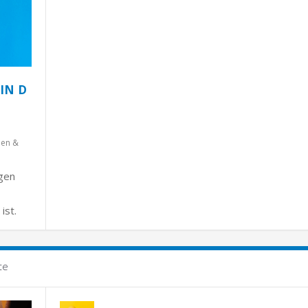
IN D
hen &
igen
ist.
te