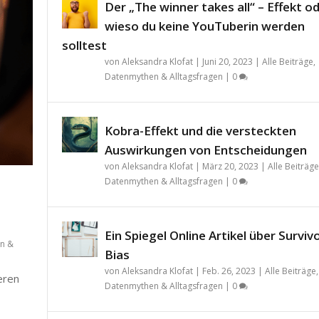
Der „The winner takes all“ – Effekt o
wieso du keine YouTuberin werden
solltest
von
Aleksandra Klofat
|
Juni 20, 2023
|
Alle Beiträge
,
Datenmythen & Alltagsfragen
|
0
Kobra-Effekt und die versteckten
Auswirkungen von Entscheidungen
von
Aleksandra Klofat
|
März 20, 2023
|
Alle Beiträge
Datenmythen & Alltagsfragen
|
0
Ein Spiegel Online Artikel über Surviv
n &
Bias
von
Aleksandra Klofat
|
Feb. 26, 2023
|
Alle Beiträge
,
teren
Datenmythen & Alltagsfragen
|
0