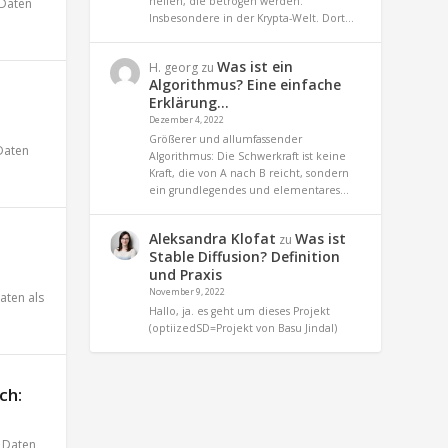
helfen, die betrogen werden.
Daten
Insbesondere in der Krypta-Welt. Dort…
Was ist ein
H. georg
zu
Algorithmus? Eine einfache
Erklärung…
Dezember 4, 2022
Größerer und allumfassender
Daten
Algorithmus: Die Schwerkraft ist keine
Kraft, die von A nach B reicht, sondern
ein grundlegendes und elementares…
Aleksandra Klofat
Was ist
zu
Stable Diffusion? Definition
und Praxis
November 9, 2022
aten als
Hallo, ja. es geht um dieses Projekt
(optiizedSD=Projekt von Basu Jindal)
ch:
,
Daten