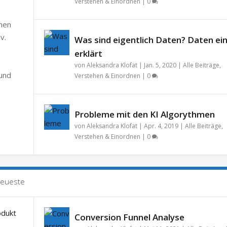
Verstehen & Einordnen
|
0
chen
v.
Was sind eigentlich Daten? Daten ei
erklärt
von
Aleksandra Klofat
|
Jan. 5, 2020
|
Alle Beiträge
,
 und
Verstehen & Einordnen
|
0
Probleme mit den KI Algorythmen
von
Aleksandra Klofat
|
Apr. 4, 2019
|
Alle Beiträge
,
Verstehen & Einordnen
|
0
eueste
Conversion Funnel Analyse