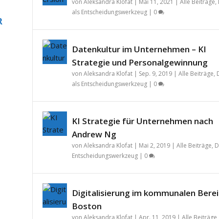
von
Aleksandra Klofat
|
Mai 11, 2021
|
Alle Beiträge
,
als Entscheidungswerkzeug
|
0
R
Datenkultur im Unternehmen – KI
Strategie und Personalgewinnung
von
Aleksandra Klofat
|
Sep. 9, 2019
|
Alle Beiträge
,
als Entscheidungswerkzeug
|
0
KI Strategie für Unternehmen nach
Andrew Ng
von
Aleksandra Klofat
|
Mai 2, 2019
|
Alle Beiträge
,
D
Entscheidungswerkzeug
|
0
Digitalisierung im kommunalen Berei
Boston
von
Aleksandra Klofat
|
Apr. 11, 2019
|
Alle Beiträge