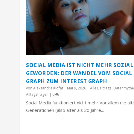
SOCIAL MEDIA IST NICHT MEHR SOZIAL
GEWORDEN: DER WANDEL VOM SOCIAL
GRAPH ZUM INTEREST GRAPH
von
Aleksandra Klofat
|
Mai 9, 2026
|
Alle Beiträge
,
Datenmythe
Alltagsfragen
|
0
Social Media funktioniert nicht mehr Vor allem die äl
Generationen (also älter als 20 Jahre...