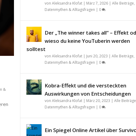
von
Aleksandra Klofat
|
März 7, 2026
|
Alle Beiträge
,
Datenmythen & Alltagsfragen
|
0
Der „The winner takes all“ – Effekt o
wieso du keine YouTuberin werden
solltest
von
Aleksandra Klofat
|
Juni 20, 2023
|
Alle Beiträge
,
Datenmythen & Alltagsfragen
|
0
Kobra-Effekt und die versteckten
n &
Auswirkungen von Entscheidungen
von
Aleksandra Klofat
|
März 20, 2023
|
Alle Beiträge
teren
Datenmythen & Alltagsfragen
|
0
Ein Spiegel Online Artikel über Surviv