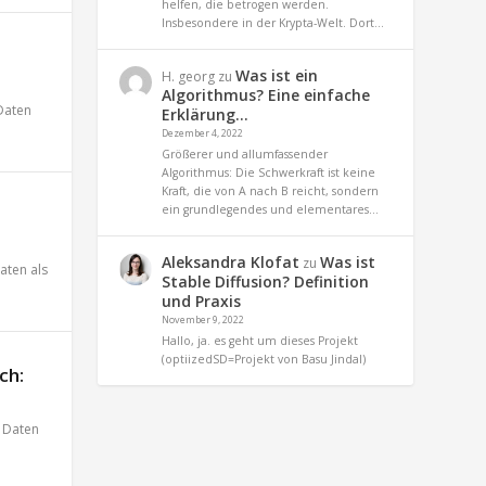
helfen, die betrogen werden.
Insbesondere in der Krypta-Welt. Dort…
Was ist ein
H. georg
zu
Algorithmus? Eine einfache
Daten
Erklärung…
Dezember 4, 2022
Größerer und allumfassender
Algorithmus: Die Schwerkraft ist keine
Kraft, die von A nach B reicht, sondern
ein grundlegendes und elementares…
Aleksandra Klofat
Was ist
zu
aten als
Stable Diffusion? Definition
und Praxis
November 9, 2022
Hallo, ja. es geht um dieses Projekt
(optiizedSD=Projekt von Basu Jindal)
ch:
,
Daten