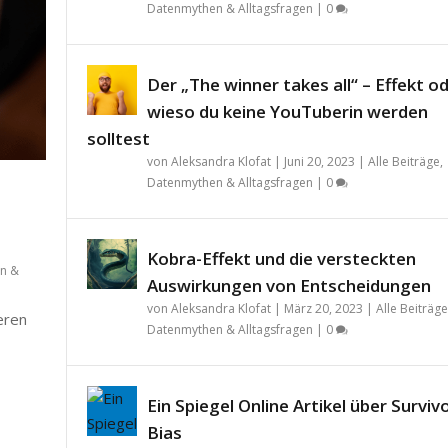
Datenmythen & Alltagsfragen
|
0
Der „The winner takes all“ – Effekt o
wieso du keine YouTuberin werden
solltest
von
Aleksandra Klofat
|
Juni 20, 2023
|
Alle Beiträge
,
Datenmythen & Alltagsfragen
|
0
Kobra-Effekt und die versteckten
n &
Auswirkungen von Entscheidungen
von
Aleksandra Klofat
|
März 20, 2023
|
Alle Beiträge
teren
Datenmythen & Alltagsfragen
|
0
Ein Spiegel Online Artikel über Surviv
Bias