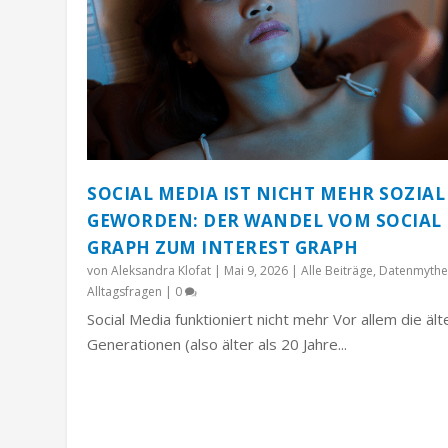
SOCIAL MEDIA IST NICHT MEHR SOZIAL
GEWORDEN: DER WANDEL VOM SOCIAL
GRAPH ZUM INTEREST GRAPH
von
Aleksandra Klofat
|
Mai 9, 2026
|
Alle Beiträge
,
Datenmythe
Alltagsfragen
|
0
Social Media funktioniert nicht mehr Vor allem die äl
Generationen (also älter als 20 Jahre...