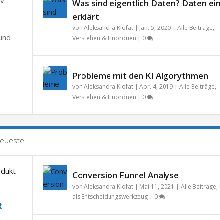
v.
Was sind eigentlich Daten? Daten ei
erklärt
von
Aleksandra Klofat
|
Jan. 5, 2020
|
Alle Beiträge
,
 und
Verstehen & Einordnen
|
0
Probleme mit den KI Algorythmen
von
Aleksandra Klofat
|
Apr. 4, 2019
|
Alle Beiträge
,
Verstehen & Einordnen
|
0
eueste
Conversion Funnel Analyse
von
Aleksandra Klofat
|
Mai 11, 2021
|
Alle Beiträge
,
als Entscheidungswerkzeug
|
0
R