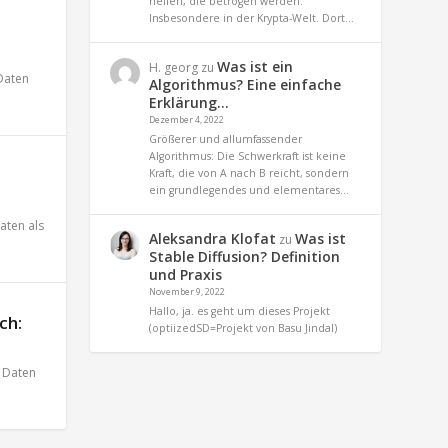
helfen, die betrogen werden.
Insbesondere in der Krypta-Welt. Dort…
Was ist ein
H. georg
zu
Daten
Algorithmus? Eine einfache
Erklärung…
Dezember 4, 2022
Größerer und allumfassender
Algorithmus: Die Schwerkraft ist keine
Kraft, die von A nach B reicht, sondern
ein grundlegendes und elementares…
aten als
Aleksandra Klofat
Was ist
zu
Stable Diffusion? Definition
und Praxis
November 9, 2022
Hallo, ja. es geht um dieses Projekt
ch:
(optiizedSD=Projekt von Basu Jindal)
,
Daten