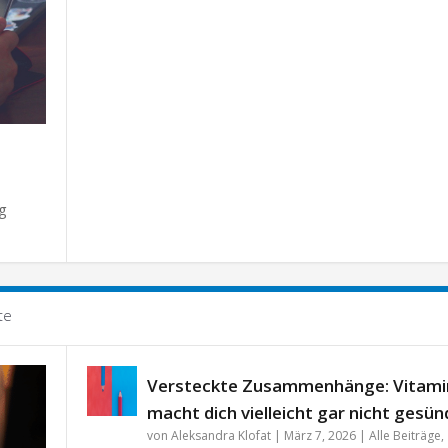
T
g
te
Versteckte Zusammenhänge: Vitami
macht dich vielleicht gar nicht gesün
von
Aleksandra Klofat
|
März 7, 2026
|
Alle Beiträge
,