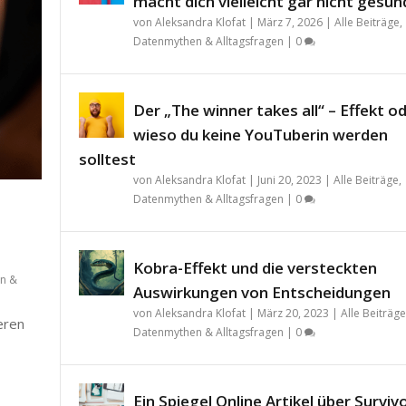
macht dich vielleicht gar nicht gesün
von
Aleksandra Klofat
|
März 7, 2026
|
Alle Beiträge
,
Datenmythen & Alltagsfragen
|
0
Der „The winner takes all“ – Effekt o
wieso du keine YouTuberin werden
solltest
von
Aleksandra Klofat
|
Juni 20, 2023
|
Alle Beiträge
,
Datenmythen & Alltagsfragen
|
0
Kobra-Effekt und die versteckten
n &
Auswirkungen von Entscheidungen
von
Aleksandra Klofat
|
März 20, 2023
|
Alle Beiträge
teren
Datenmythen & Alltagsfragen
|
0
Ein Spiegel Online Artikel über Surviv