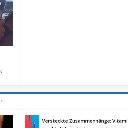
T
g
te
Versteckte Zusammenhänge: Vitami