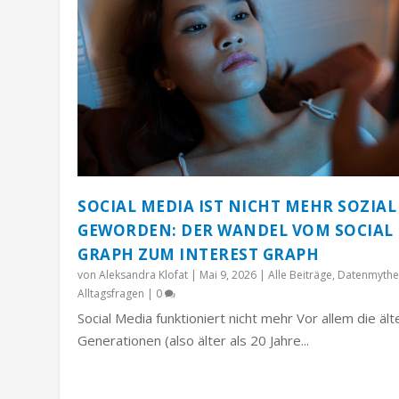
SOCIAL MEDIA IST NICHT MEHR SOZIAL
GEWORDEN: DER WANDEL VOM SOCIAL
GRAPH ZUM INTEREST GRAPH
von
Aleksandra Klofat
|
Mai 9, 2026
|
Alle Beiträge
,
Datenmythe
Alltagsfragen
|
0
Social Media funktioniert nicht mehr Vor allem die äl
Generationen (also älter als 20 Jahre...