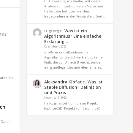
Hi Aleksandra, ich glaube, mit deiner
Analyse könntest du vielen Menschen
helfen, die betrogen werden.
Insbesondere in der Krypta-Welt. Dort…
Was ist ein
H. georg
zu
Daten
Algorithmus? Eine einfache
Erklärung…
Dezember 4, 2022
Größerer und allumfassender
Algorithmus: Die Schwerkraft ist keine
Kraft, die von A nach B reicht, sondern
ein grundlegendes und elementares…
aten als
Aleksandra Klofat
Was ist
zu
Stable Diffusion? Definition
und Praxis
November 9, 2022
Hallo, ja. es geht um dieses Projekt
ch:
(optiizedSD=Projekt von Basu Jindal)
,
Daten