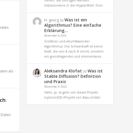
helfen, die betrogen werden.
Insbesondere in der Krypta-Welt. Dort…
Was ist ein
H. georg
zu
Algorithmus? Eine einfache
Daten
Erklärung…
Dezember 4, 2022
Größerer und allumfassender
Algorithmus: Die Schwerkraft ist keine
Kraft, die von A nach B reicht, sondern
ein grundlegendes und elementares…
Aleksandra Klofat
Was ist
zu
aten als
Stable Diffusion? Definition
und Praxis
November 9, 2022
Hallo, ja. es geht um dieses Projekt
(optiizedSD=Projekt von Basu Jindal)
ch:
,
Daten