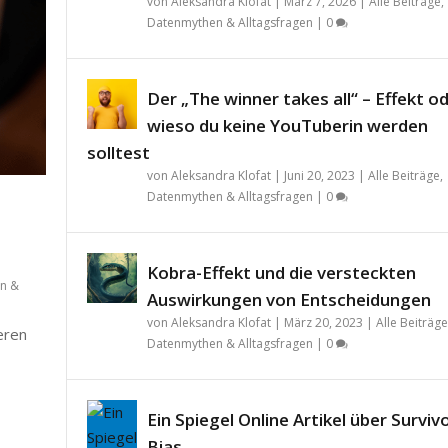
von
Aleksandra Klofat
|
März 7, 2026
|
Alle Beiträge
,
Datenmythen & Alltagsfragen
|
0
Der „The winner takes all“ – Effekt o
wieso du keine YouTuberin werden
solltest
von
Aleksandra Klofat
|
Juni 20, 2023
|
Alle Beiträge
,
Datenmythen & Alltagsfragen
|
0
Kobra-Effekt und die versteckten
n &
Auswirkungen von Entscheidungen
von
Aleksandra Klofat
|
März 20, 2023
|
Alle Beiträge
teren
Datenmythen & Alltagsfragen
|
0
Ein Spiegel Online Artikel über Surviv
Bias