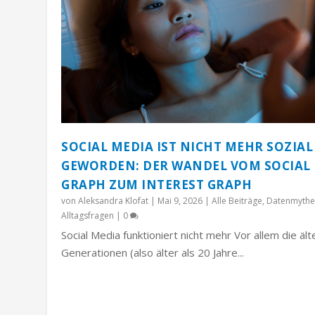
SOCIAL MEDIA IST NICHT MEHR SOZIAL
GEWORDEN: DER WANDEL VOM SOCIAL
GRAPH ZUM INTEREST GRAPH
von
Aleksandra Klofat
|
Mai 9, 2026
|
Alle Beiträge
,
Datenmythe
Alltagsfragen
|
0
Social Media funktioniert nicht mehr Vor allem die äl
Generationen (also älter als 20 Jahre...