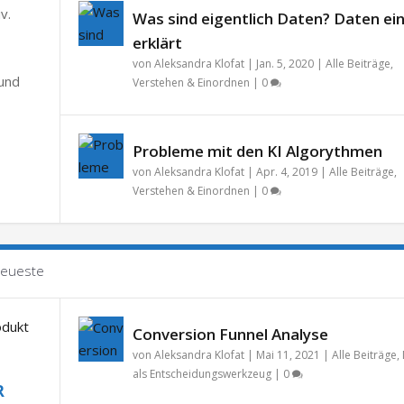
v.
Was sind eigentlich Daten? Daten ei
erklärt
von
Aleksandra Klofat
|
Jan. 5, 2020
|
Alle Beiträge
,
 und
Verstehen & Einordnen
|
0
Probleme mit den KI Algorythmen
von
Aleksandra Klofat
|
Apr. 4, 2019
|
Alle Beiträge
,
Verstehen & Einordnen
|
0
eueste
Conversion Funnel Analyse
von
Aleksandra Klofat
|
Mai 11, 2021
|
Alle Beiträge
,
als Entscheidungswerkzeug
|
0
R