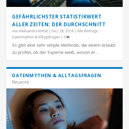
GEFÄHRLICHSTER STATISTIKWERT
ALLER ZEITEN: DER DURCHSCHNITT
von
Aleksandra Klofat
|
Dez. 28, 2018
|
Alle Beiträge
,
Datenmythen & Alltagsfragen
|
0
Es gibt eine sehr simple Methode, die einem erlaubt
zu prüfen, ob der Experte weiß, wovon er...
DATENMYTHEN & ALLTAGSFRAGEN
Neueste