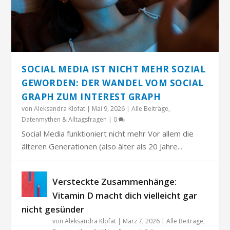
SOCIAL MEDIA IST NICHT MEHR SOZIAL
GEWORDEN: DER WANDEL VOM SOCIAL
GRAPH ZUM INTEREST GRAPH
von
Aleksandra Klofat
|
Mai 9, 2026
|
Alle Beiträge
,
Datenmythen & Alltagsfragen
|
0
Social Media funktioniert nicht mehr Vor allem die
älteren Generationen (also älter als 20 Jahre...
Versteckte Zusammenhänge:
Vitamin D macht dich vielleicht gar
nicht gesünder
von
Aleksandra Klofat
|
März 7, 2026
|
Alle Beiträge
,