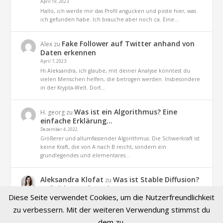
April 19, 2023
Hallo, ich werde mir das Profil angucken und poste hier, was
ich gefunden habe. Ich brauche aber noch ca. Eine…
Fake Follower auf Twitter anhand von
Alex
zu
Daten erkennen
April 7, 2023
Hi Aleksandra, ich glaube, mit deiner Analyse könntest du
vielen Menschen helfen, die betrogen werden. Insbesondere
in der Krypta-Welt. Dort…
Was ist ein Algorithmus? Eine
H. georg
zu
einfache Erklärung…
Dezember 4, 2022
Größerer und allumfassender Algorithmus: Die Schwerkraft ist
keine Kraft, die von A nach B reicht, sondern ein
grundlegendes und elementares…
Aleksandra Klofat
Was ist Stable Diffusion?
zu
Definition und Praxis
Diese Seite verwendet Cookies, um die Nutzerfreundlichkeit
November 9, 2022
Hallo, ja. es geht um dieses Projekt (optiizedSD=Projekt von
zu verbessern. Mit der weiteren Verwendung stimmst du
Basu Jindal)
dem zu.