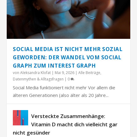
SOCIAL MEDIA IST NICHT MEHR SOZIAL
GEWORDEN: DER WANDEL VOM SOCIAL
GRAPH ZUM INTEREST GRAPH
von
Aleksandra Klofat
|
Mai 9, 2026
|
Alle Beiträge
,
Datenmythen & Alltagsfragen
|
0
Social Media funktioniert nicht mehr Vor allem die
älteren Generationen (also älter als 20 Jahre...
Versteckte Zusammenhänge:
Vitamin D macht dich vielleicht gar
nicht gesünder