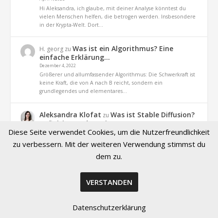
Hi Aleksandra, ich glaube, mit deiner Analyse könntest du
vielen Menschen helfen, die betrogen werden. Insbesondere
in der Krypta-Welt. Dort…
Was ist ein Algorithmus? Eine
H. georg
zu
einfache Erklärung…
Dezember 4, 2022
Größerer und allumfassender Algorithmus: Die Schwerkraft ist
keine Kraft, die von A nach B reicht, sondern ein
grundlegendes und elementares…
Aleksandra Klofat
Was ist Stable Diffusion?
zu
Definition und Praxis
Diese Seite verwendet Cookies, um die Nutzerfreundlichkeit
November 9, 2022
Hallo, ja. es geht um dieses Projekt (optiizedSD=Projekt von
zu verbessern. Mit der weiteren Verwendung stimmst du
Basu Jindal)
dem zu.
VERSTANDEN
© 2026 Created by Aleksandra Klofat
Datenschutzerklärung
Kontakt
Impressum
Datenschutz