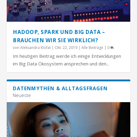
HADOOP, SPARK UND BIG DATA –
BRAUCHEN WIR SIE WIRKLICH?
von
Aleksandra Klofat
|
Okt. 22, 2019
|
Alle Beiträge
|
0
Im heutigen Beitrag werde ich einige Entwicklungen
im Big Data Ökosystem ansprechen und den...
DATENMYTHEN & ALLTAGSFRAGEN
Neueste