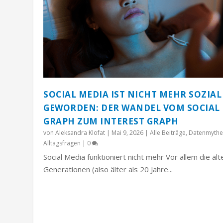
SOCIAL MEDIA IST NICHT MEHR SOZIAL
GEWORDEN: DER WANDEL VOM SOCIAL
GRAPH ZUM INTEREST GRAPH
von
Aleksandra Klofat
|
Mai 9, 2026
|
Alle Beiträge
,
Datenmythe
Alltagsfragen
|
0
Social Media funktioniert nicht mehr Vor allem die äl
Generationen (also älter als 20 Jahre...