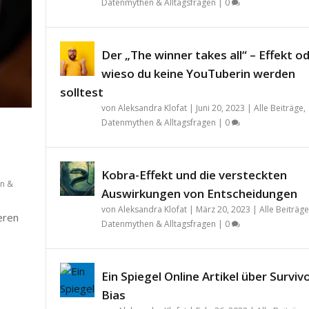
Datenmythen & Alltagsfragen
|
0
Der „The winner takes all“ – Effekt o
wieso du keine YouTuberin werden
solltest
von
Aleksandra Klofat
|
Juni 20, 2023
|
Alle Beiträge
,
Datenmythen & Alltagsfragen
|
0
Kobra-Effekt und die versteckten
n &
Auswirkungen von Entscheidungen
von
Aleksandra Klofat
|
März 20, 2023
|
Alle Beiträge
teren
Datenmythen & Alltagsfragen
|
0
Ein Spiegel Online Artikel über Surviv
Bias