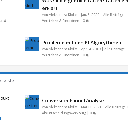
Was sind eigentlich Daten? Daten ei
erklärt
von
Aleksandra Klofat
|
Jan. 5, 2020
|
Alle Beiträge
,
 und
Verstehen & Einordnen
|
0
Probleme mit den KI Algorythmen
von
Aleksandra Klofat
|
Apr. 4, 2019
|
Alle Beiträge
,
Verstehen & Einordnen
|
0
eueste
Conversion Funnel Analyse
von
Aleksandra Klofat
|
Mai 11, 2021
|
Alle Beiträge
,
als Entscheidungswerkzeug
|
0
R