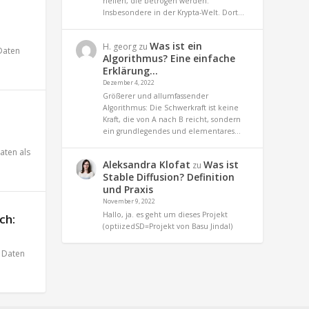
helfen, die betrogen werden.
Insbesondere in der Krypta-Welt. Dort…
Was ist ein
H. georg
zu
Daten
Algorithmus? Eine einfache
Erklärung…
Dezember 4, 2022
Größerer und allumfassender
Algorithmus: Die Schwerkraft ist keine
Kraft, die von A nach B reicht, sondern
ein grundlegendes und elementares…
aten als
Aleksandra Klofat
Was ist
zu
Stable Diffusion? Definition
und Praxis
November 9, 2022
Hallo, ja. es geht um dieses Projekt
ch:
(optiizedSD=Projekt von Basu Jindal)
,
Daten