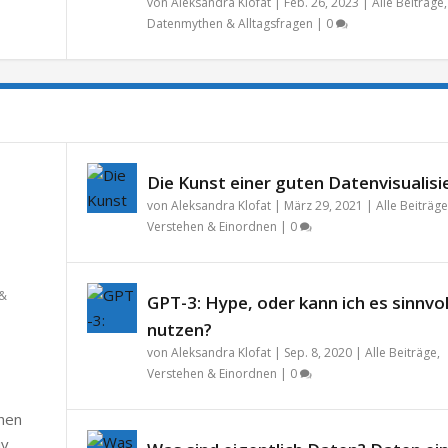
von
Aleksandra Klofat
|
Feb. 26, 2023
|
Alle Beiträge
,
Datenmythen & Alltagsfragen
|
0
Die Kunst einer guten Datenvisualisi
von
Aleksandra Klofat
|
März 29, 2021
|
Alle Beiträge
Verstehen & Einordnen
|
0
 &
GPT-3: Hype, oder kann ich es sinnvol
nutzen?
von
Aleksandra Klofat
|
Sep. 8, 2020
|
Alle Beiträge
,
Verstehen & Einordnen
|
0
chen
v.