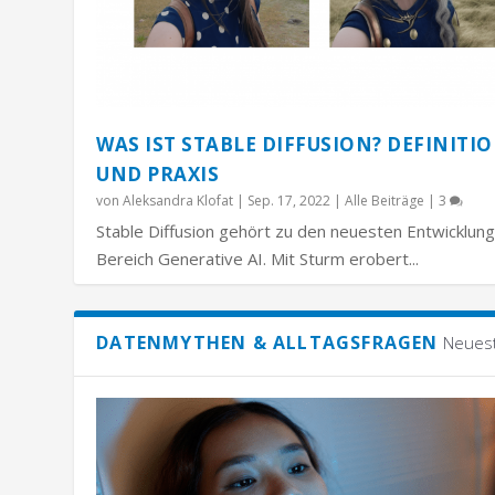
WAS IST STABLE DIFFUSION? DEFINITI
UND PRAXIS
von
Aleksandra Klofat
|
Sep. 17, 2022
|
Alle Beiträge
|
3
Stable Diffusion gehört zu den neuesten Entwicklun
Bereich Generative AI. Mit Sturm erobert...
DATENMYTHEN & ALLTAGSFRAGEN
Neues