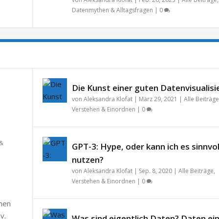
Datenmythen & Alltagsfragen
|
0
Die Kunst einer guten Datenvisualisi
von
Aleksandra Klofat
|
März 29, 2021
|
Alle Beiträge
Verstehen & Einordnen
|
0
 &
GPT-3: Hype, oder kann ich es sinnvol
nutzen?
von
Aleksandra Klofat
|
Sep. 8, 2020
|
Alle Beiträge
,
Verstehen & Einordnen
|
0
chen
v.
Was sind eigentlich Daten? Daten ei