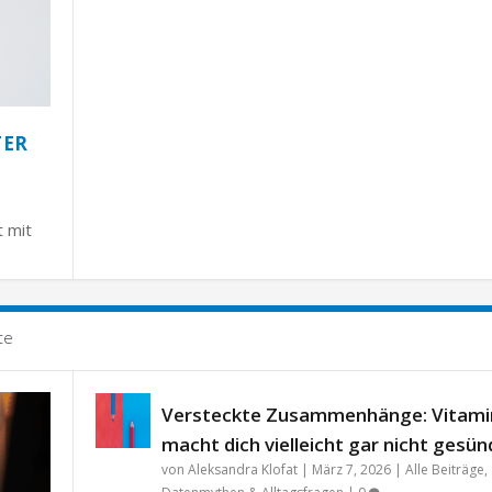
TER
t mit
te
Versteckte Zusammenhänge: Vitami
macht dich vielleicht gar nicht gesün
von
Aleksandra Klofat
|
März 7, 2026
|
Alle Beiträge
,