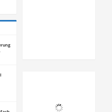
erung
,
l
nfach