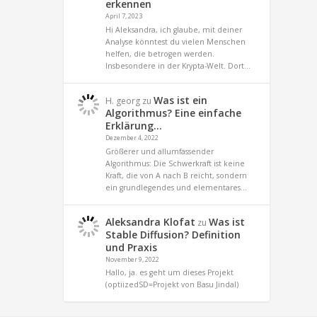
erkennen
April 7, 2023
Hi Aleksandra, ich glaube, mit deiner
Analyse könntest du vielen Menschen
helfen, die betrogen werden.
Insbesondere in der Krypta-Welt. Dort…
Was ist ein
H. georg
zu
Algorithmus? Eine einfache
Erklärung…
Dezember 4, 2022
Größerer und allumfassender
Algorithmus: Die Schwerkraft ist keine
Kraft, die von A nach B reicht, sondern
ein grundlegendes und elementares…
Aleksandra Klofat
Was ist
zu
Stable Diffusion? Definition
und Praxis
November 9, 2022
Hallo, ja. es geht um dieses Projekt
(optiizedSD=Projekt von Basu Jindal)