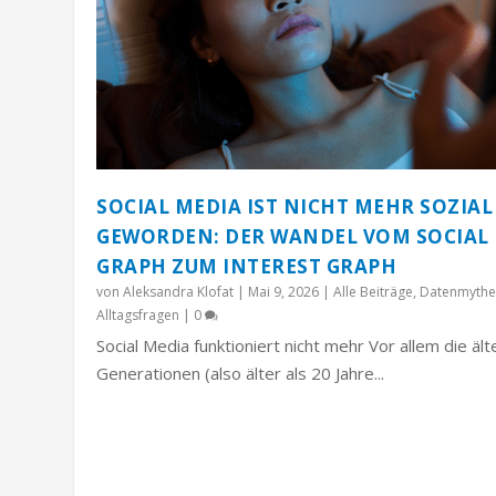
SOCIAL MEDIA IST NICHT MEHR SOZIAL
GEWORDEN: DER WANDEL VOM SOCIAL
GRAPH ZUM INTEREST GRAPH
von
Aleksandra Klofat
|
Mai 9, 2026
|
Alle Beiträge
,
Datenmythe
Alltagsfragen
|
0
Social Media funktioniert nicht mehr Vor allem die äl
Generationen (also älter als 20 Jahre...