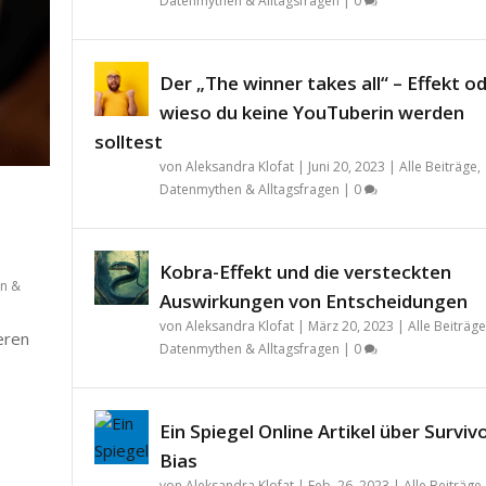
Datenmythen & Alltagsfragen
|
0
Der „The winner takes all“ – Effekt o
wieso du keine YouTuberin werden
solltest
von
Aleksandra Klofat
|
Juni 20, 2023
|
Alle Beiträge
,
Datenmythen & Alltagsfragen
|
0
Kobra-Effekt und die versteckten
n &
Auswirkungen von Entscheidungen
von
Aleksandra Klofat
|
März 20, 2023
|
Alle Beiträge
teren
Datenmythen & Alltagsfragen
|
0
Ein Spiegel Online Artikel über Surviv
Bias
von
Aleksandra Klofat
|
Feb. 26, 2023
|
Alle Beiträge
,