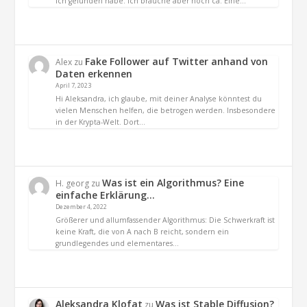
ich gefunden habe. Ich brauche aber noch ca. Eine…
Fake Follower auf Twitter anhand von
Alex
zu
Daten erkennen
April 7, 2023
Hi Aleksandra, ich glaube, mit deiner Analyse könntest du
vielen Menschen helfen, die betrogen werden. Insbesondere
in der Krypta-Welt. Dort…
Was ist ein Algorithmus? Eine
H. georg
zu
einfache Erklärung…
Dezember 4, 2022
Größerer und allumfassender Algorithmus: Die Schwerkraft ist
keine Kraft, die von A nach B reicht, sondern ein
grundlegendes und elementares…
Aleksandra Klofat
Was ist Stable Diffusion?
zu