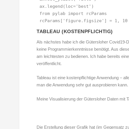
ax
.
legend
(
loc
=
'best'
)
from
pylab
import
rcParams
rcParams
[
'figure.figsize'
]
=
1
,
10
TABLEAU (KOSTENPFLICHTIG)
Als nächstes habe ich die Gütersloher Covid19-
keine Programmierkenntnisse benötigt. Aus diese
am leichtesten zu bedienen.
Ich habe bereits eine
veröffentlicht.
Tableau ist eine kostenpflichtige Anwendung – all
man die Anwendung sehr gut ausprobieren kann. 
Meine Visualisierung der Gütersloher Daten mit T
Die Erstellung dieser Grafik hat (im Gegensatz 