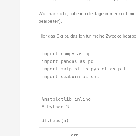
Wie man sieht, habe ich die Tage immer noch nicht
bearbeiten).
Hier das Skript, das ich für meine Zwecke bearbe
import
numpy
as
np
import
pandas
as
pd
import
matplotlib.pyplot
as
plt
import
seaborn
as
sns
%
matplotlib
# Python 3 
df
.
head
(
5
)
ort