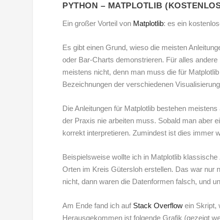
PYTHON – MATPLOTLIB (KOSTENLOS
Ein großer Vorteil von
Matplotlib
: es ein kostenlo
Es gibt einen Grund, wieso die meisten Anleitunge
oder Bar-Charts demonstrieren. Für alles ander
meistens nicht, denn man muss die für Matplotlib
Bezeichnungen der verschiedenen Visualisierung
Die Anleitungen für Matplotlib bestehen meistens
der Praxis nie arbeiten muss. Sobald man aber ei
korrekt interpretieren.
Zumindest ist dies immer 
Beispielsweise wollte ich in Matplotlib klassisch
Orten im Kreis Gütersloh erstellen. Das war nur
nicht, dann waren die Datenformen falsch, und u
Am Ende fand ich auf
Stack Overflow
ein Skript,
Herausgekommen ist folgende Grafik (gezeigt wer