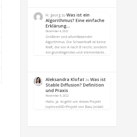
Was ist ein
H. georg
zu
Algorithmus? Eine einfache
Erklärung…
Dezember 4, 2022
Größerer und allumfassender
Algorithmus: Die Schwerkraft ist keine
Kraft, die von A nach B reicht, sondern
ein grundlegendes und elementares…
Aleksandra Klofat
Was ist
zu
Stable Diffusion? Definition
und Praxis
November 9, 2022
Hallo, ja. es geht um dieses Projekt
(optiizedSD=Projekt von Basu Jindal)