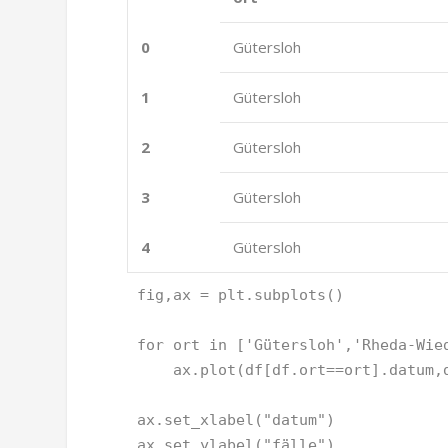
0
Gütersloh
1
Gütersloh
2
Gütersloh
3
Gütersloh
4
Gütersloh
fig
,
ax
=
plt
.
subplots
()
for
ort
in
[
'Gütersloh'
,
'Rheda-Wie
ax
.
plot
(
df
[
df
.
ort
==
ort
]
.
datum
,
ax
.
set_xlabel
(
"datum"
)
ax
.
set_ylabel
(
"fälle"
)