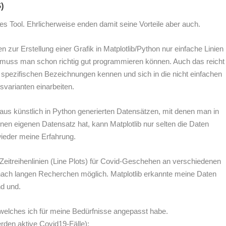
)
ses Tool. Ehrlicherweise enden damit seine Vorteile aber auch.
n zur Erstellung einer Grafik in Matplotlib/Python nur einfache Linien
e muss man schon richtig gut programmieren können. Auch das reicht
 spezifischen Bezeichnungen kennen und sich in die nicht einfachen
svarianten einarbeiten.
 aus künstlich in Python generierten Datensätzen, mit denen man in
nen eigenen Datensatz hat, kann Matplotlib nur selten die Daten
wieder meine Erfahrung.
e Zeitreihenlinien (Line Plots) für Covid-Geschehen an verschiedenen
 nach langen Recherchen möglich. Matplotlib erkannte meine Daten
nd und.
 welches ich für meine Bedürfnisse angepasst habe.
den aktive Covid19-Fälle):