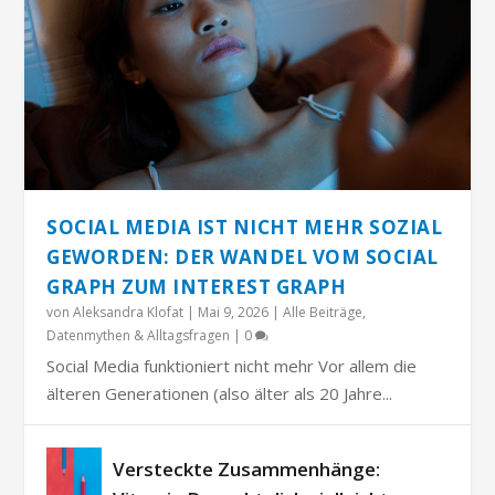
SOCIAL MEDIA IST NICHT MEHR SOZIAL
GEWORDEN: DER WANDEL VOM SOCIAL
GRAPH ZUM INTEREST GRAPH
von
Aleksandra Klofat
|
Mai 9, 2026
|
Alle Beiträge
,
Datenmythen & Alltagsfragen
|
0
Social Media funktioniert nicht mehr Vor allem die
älteren Generationen (also älter als 20 Jahre...
Versteckte Zusammenhänge: