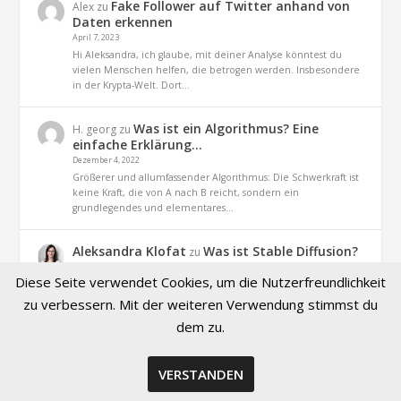
Fake Follower auf Twitter anhand von
Alex
zu
Daten erkennen
April 7, 2023
Hi Aleksandra, ich glaube, mit deiner Analyse könntest du
vielen Menschen helfen, die betrogen werden. Insbesondere
in der Krypta-Welt. Dort…
Was ist ein Algorithmus? Eine
H. georg
zu
einfache Erklärung…
Dezember 4, 2022
Größerer und allumfassender Algorithmus: Die Schwerkraft ist
keine Kraft, die von A nach B reicht, sondern ein
grundlegendes und elementares…
Aleksandra Klofat
Was ist Stable Diffusion?
zu
Definition und Praxis
Diese Seite verwendet Cookies, um die Nutzerfreundlichkeit
November 9, 2022
Hallo, ja. es geht um dieses Projekt (optiizedSD=Projekt von
zu verbessern. Mit der weiteren Verwendung stimmst du
Basu Jindal)
dem zu.
VERSTANDEN
© 2026 Created by Aleksandra Klofat