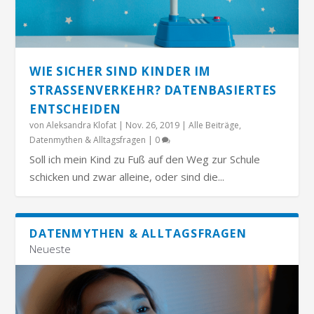
WIE SICHER SIND KINDER IM
STRASSENVERKEHR? DATENBASIERTES E
NTSCHEIDEN
von
Aleksandra Klofat
|
Nov. 26, 2019
|
Alle Beiträge
,
Datenmythen & Alltagsfragen
|
0
Soll ich mein Kind zu Fuß auf den Weg zur Schule
schicken und zwar alleine, oder sind die...
DATENMYTHEN & ALLTAGSFRAGEN
Neueste