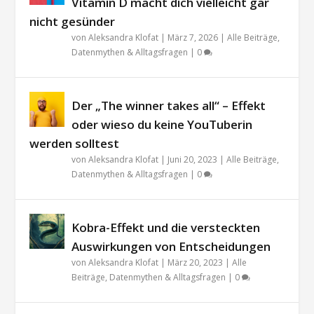
Vitamin D macht dich vielleicht gar
nicht gesünder
von
Aleksandra Klofat
|
März 7, 2026
|
Alle Beiträge
,
Datenmythen & Alltagsfragen
|
0
Der „The winner takes all“ – Effekt
oder wieso du keine YouTuberin
werden solltest
von
Aleksandra Klofat
|
Juni 20, 2023
|
Alle Beiträge
,
Datenmythen & Alltagsfragen
|
0
Kobra-Effekt und die versteckten
Auswirkungen von Entscheidungen
von
Aleksandra Klofat
|
März 20, 2023
|
Alle
Beiträge
,
Datenmythen & Alltagsfragen
|
0