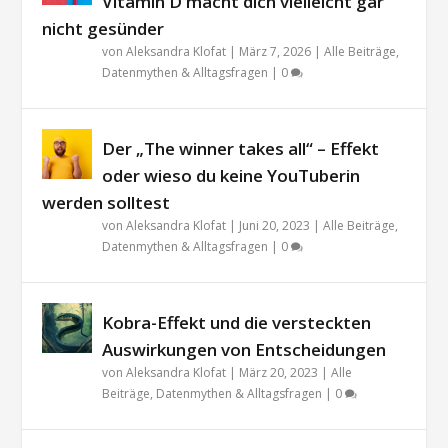
Vitamin D macht dich vielleicht gar
nicht gesünder
von
Aleksandra Klofat
|
März 7, 2026
|
Alle Beiträge
,
Datenmythen & Alltagsfragen
|
0
Der „The winner takes all“ – Effekt
oder wieso du keine YouTuberin
werden solltest
von
Aleksandra Klofat
|
Juni 20, 2023
|
Alle Beiträge
,
Datenmythen & Alltagsfragen
|
0
Kobra-Effekt und die versteckten
Auswirkungen von Entscheidungen
von
Aleksandra Klofat
|
März 20, 2023
|
Alle
Beiträge
,
Datenmythen & Alltagsfragen
|
0