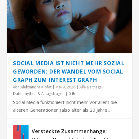
SOCIAL MEDIA IST NICHT MEHR SOZIAL
GEWORDEN: DER WANDEL VOM SOCIAL
GRAPH ZUM INTEREST GRAPH
von
Aleksandra Klofat
|
Mai 9, 2026
|
Alle Beiträge
,
Datenmythen & Alltagsfragen
|
0
Social Media funktioniert nicht mehr Vor allem die
älteren Generationen (also älter als 20 Jahre...
Versteckte Zusammenhänge: