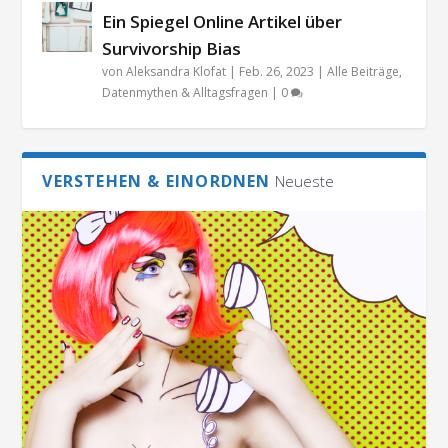
Ein Spiegel Online Artikel über
Survivorship Bias
von
Aleksandra Klofat
|
Feb. 26, 2023
|
Alle Beiträge
,
Datenmythen & Alltagsfragen
|
0
VERSTEHEN & EINORDNEN
Neueste