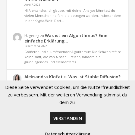
April 7, 2023
Hi Aleksandra, ich glaube, mit deiner Analyse könntest du
vielen Menschen helfen, die betrogen werden. Insbesondere
in der Krypta-Welt. Dort…
Was ist ein Algorithmus? Eine
H. georg
zu
einfache Erklärung…
Dezember 4, 2022
Größerer und allumfassender Algorithmus: Die Schwerkraft ist
keine Kraft, die von A nach B reicht, sondern ein
grundlegendes und elementares…
Aleksandra Klofat
Was ist Stable Diffusion?
zu
Definition und Praxis
Diese Seite verwendet Cookies, um die Nutzerfreundlichkeit
November 9, 2022
Hallo, ja. es geht um dieses Projekt (optiizedSD=Projekt von
zu verbessern. Mit der weiteren Verwendung stimmst du
Basu Jindal)
dem zu.
VERSTANDEN
© 2026 Created by Aleksandra Klofat
Datenschutzerklärung
Kontakt
Impressum
Datenschutz