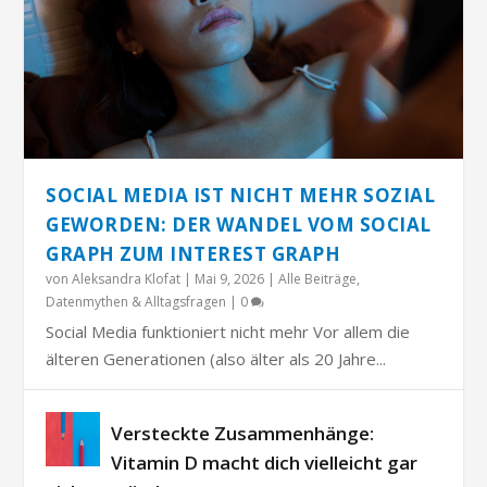
SOCIAL MEDIA IST NICHT MEHR SOZIAL
GEWORDEN: DER WANDEL VOM SOCIAL
GRAPH ZUM INTEREST GRAPH
von
Aleksandra Klofat
|
Mai 9, 2026
|
Alle Beiträge
,
Datenmythen & Alltagsfragen
|
0
Social Media funktioniert nicht mehr Vor allem die
älteren Generationen (also älter als 20 Jahre...
Versteckte Zusammenhänge:
Vitamin D macht dich vielleicht gar