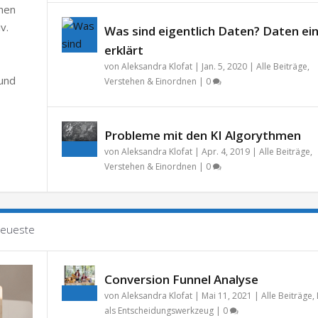
chen
v.
Was sind eigentlich Daten? Daten ei
erklärt
von
Aleksandra Klofat
|
Jan. 5, 2020
|
Alle Beiträge
,
 und
Verstehen & Einordnen
|
0
Probleme mit den KI Algorythmen
von
Aleksandra Klofat
|
Apr. 4, 2019
|
Alle Beiträge
,
Verstehen & Einordnen
|
0
eueste
Conversion Funnel Analyse
von
Aleksandra Klofat
|
Mai 11, 2021
|
Alle Beiträge
,
als Entscheidungswerkzeug
|
0