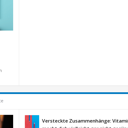
n
te
Versteckte Zusammenhänge: Vitami