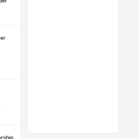
der
der
,
orship