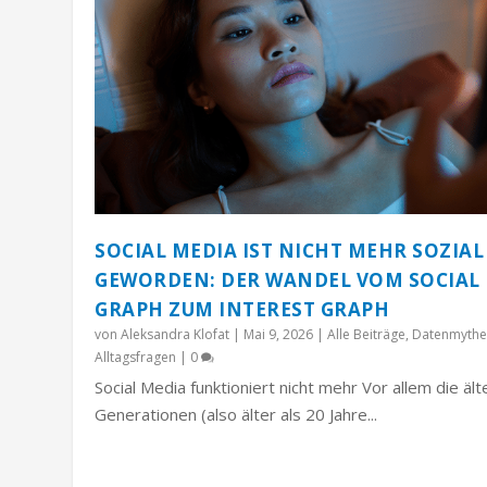
SOCIAL MEDIA IST NICHT MEHR SOZIAL
GEWORDEN: DER WANDEL VOM SOCIAL
GRAPH ZUM INTEREST GRAPH
von
Aleksandra Klofat
|
Mai 9, 2026
|
Alle Beiträge
,
Datenmythe
Alltagsfragen
|
0
Social Media funktioniert nicht mehr Vor allem die äl
Generationen (also älter als 20 Jahre...