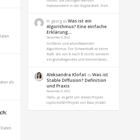
helfen, die betrogen werden.
Insbesondere in der Krypta-Welt. Dort…
Was ist ein
H. georg
zu
Algorithmus? Eine einfache
Erklärung…
Daten
Dezember 4, 2022
Größerer und allumfassender
Algorithmus: Die Schwerkraft ist keine
Kraft, die von A nach B reicht, sondern
ein grundlegendes und elementares…
Aleksandra Klofat
Was ist
zu
Stable Diffusion? Definition
aten als
und Praxis
November 9, 2022
Hallo, ja. es geht um dieses Projekt
(optiizedSD=Projekt von Basu Jindal)
ch:
,
Daten