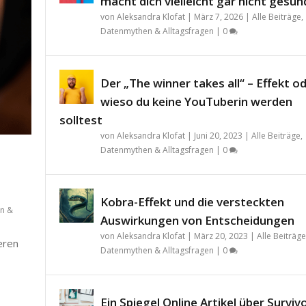
macht dich vielleicht gar nicht gesün
von
Aleksandra Klofat
|
März 7, 2026
|
Alle Beiträge
,
Datenmythen & Alltagsfragen
|
0
Der „The winner takes all“ – Effekt o
wieso du keine YouTuberin werden
solltest
von
Aleksandra Klofat
|
Juni 20, 2023
|
Alle Beiträge
,
Datenmythen & Alltagsfragen
|
0
Kobra-Effekt und die versteckten
n &
Auswirkungen von Entscheidungen
von
Aleksandra Klofat
|
März 20, 2023
|
Alle Beiträge
teren
Datenmythen & Alltagsfragen
|
0
Ein Spiegel Online Artikel über Surviv