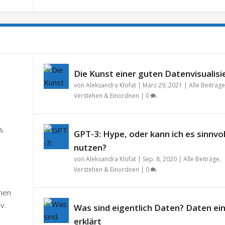
Die Kunst einer guten Datenvisualisi
von
Aleksandra Klofat
|
März 29, 2021
|
Alle Beiträge
Verstehen & Einordnen
|
0
 &
GPT-3: Hype, oder kann ich es sinnvol
nutzen?
von
Aleksandra Klofat
|
Sep. 8, 2020
|
Alle Beiträge
,
Verstehen & Einordnen
|
0
chen
v.
Was sind eigentlich Daten? Daten ei
erklärt