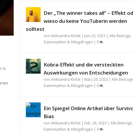
Der „The winner takes all“ – Effekt o
wieso du keine YouTuberin werden
solltest
von
Aleksandra Klofat
|
Juni 20, 2023
|
Alle Beiträge
,
Datenmythen & Alltagsfragen
|
0
Kobra-Effekt und die versteckten
n &
Auswirkungen von Entscheidungen
von
Aleksandra Klofat
|
März 20, 2023
|
Alle Beiträge
teren
Datenmythen & Alltagsfragen
|
0
Ein Spiegel Online Artikel über Surviv
Bias
von
Aleksandra Klofat
|
Feb. 26, 2023
|
Alle Beiträge
,
Datenmythen & Alltagsfragen
|
0