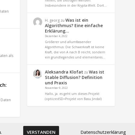
helfen, die betrogen werden.
Insbesondere in der Krypta-Welt. Dort…
Daten
Was ist ein
H. georg
zu
Algorithmus? Eine einfache
Erklärung…
Dezember 4, 2022
Größerer und allumfassender
Algorithmus: Die Schwerkraft ist keine
Kraft, die von A nach B reicht, sondern
aten als
ein grundlegendes und elementares…
Aleksandra Klofat
Was ist
zu
Stable Diffusion? Definition
und Praxis
ch:
November 9, 2022
Hallo, ja. es geht um dieses Projekt
(optiizedSD=Projekt von Basu Jindal)
,
Daten
.
Datenschutzerklärung
VERSTANDEN