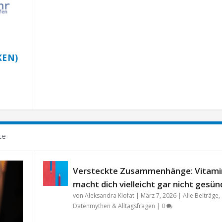
KEN)
te
Versteckte Zusammenhänge: Vitami
macht dich vielleicht gar nicht gesün
von
Aleksandra Klofat
|
März 7, 2026
|
Alle Beiträge
,
Datenmythen & Alltagsfragen
|
0